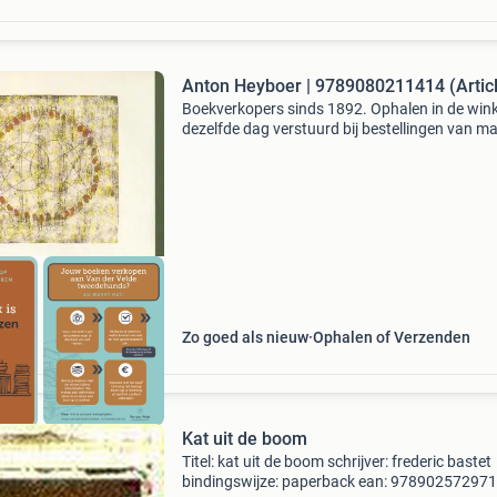
Anton Heyboer | 9789080211414 (Articl
Boekverkopers sinds 1892. Ophalen in de wink
dezelfde dag verstuurd bij bestellingen van m
vr voor 15.00 Uur. Direct afhalen in leeuwarde
bestel makkelijk via de website! Boekgegevens 
Zo goed als nieuw
Ophalen of Verzenden
Kat uit de boom
Titel: kat uit de boom schrijver: frederic bastet
bindingswijze: paperback ean: 97890257297