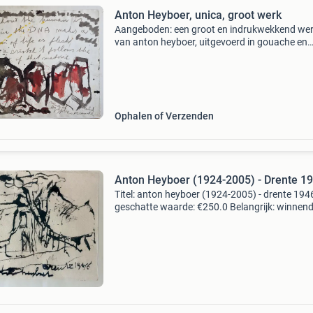
Anton Heyboer, unica, groot werk
Aangeboden: een groot en indrukwekkend we
van anton heyboer, uitgevoerd in gouache en
gemengde techniek, met de voor hem kenmer
handgeschreven tekst. Het werk is in 1998
rechtstreeks aangekocht
Ophalen of Verzenden
Anton Heyboer (1924-2005) - Drente 1
Titel: anton heyboer (1924-2005) - drente 194
geschatte waarde: €250.0 Belangrijk: winnen
biedingen zijn exclusief 9% koperbescherming
kavel beschrijving anton heyboer (1925 - 2005