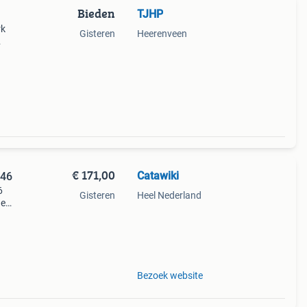
Bieden
TJHP
rk
Gisteren
Heerenveen
kende
€ 171,00
Catawiki
946
6
Gisteren
Heel Nederland
de
 + €3
)
Bezoek website