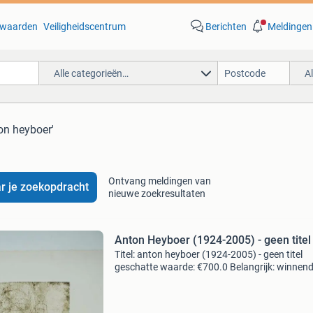
waarden
Veiligheidscentrum
Berichten
Meldingen
Alle categorieën…
A
on heyboer'
Ontvang meldingen van
r je zoekopdracht
nieuwe zoekresultaten
Anton Heyboer (1924-2005) - geen titel
Titel: anton heyboer (1924-2005) - geen titel
geschatte waarde: €700.0 Belangrijk: winnen
biedingen zijn exclusief 9% koperbescherming
kavel beschrijving anton heyboer 1924 - 2005