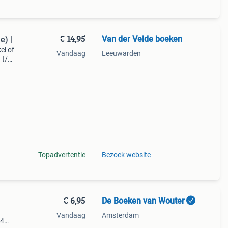
€ 14,95
Van der Velde boeken
e) |
el of
Vandaag
Leeuwarden
a t/m
n of
ti
Topadvertentie
Bezoek website
€ 6,95
De Boeken van Wouter
Vandaag
Amsterdam
14