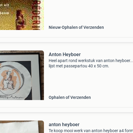
conditie: goed staat van dit boek elk boek is
handmatig gecontroleerd. Vragen? Stuur geru
een bericht. C
Nieuw
Ophalen of Verzenden
Anton Heyboer
Heel apart rond werkstuk van anton heyboer...
lijst met passepartou 40 x 50 cm.
Ophalen of Verzenden
anton heyboer
Te koop mooi werk van anton heyboer a4 for