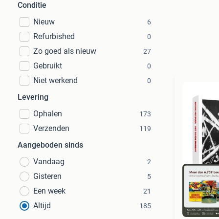
Conditie
Nieuw
6
Refurbished
0
Zo goed als nieuw
27
Gebruikt
0
Niet werkend
0
Levering
Ophalen
173
Verzenden
119
Aangeboden sinds
Vandaag
2
Gisteren
5
Een week
21
Altijd
185
S