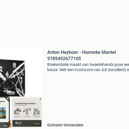
Anton Heyboer - Hanneke Mantel
9789492677105
Boekenbalie maakt van tweedehands jouw ee
keuze. Met een trustscore van 4,8 (excellent) 
dagen retour garantie maken we dat iedere d
waar. Bestel direct op onze website! Titel: ant
heyboe
cherpste prijs
Gelezen
Verzenden