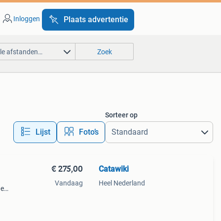
Inloggen
Plaats advertentie
lle afstanden…
Zoek
Sorteer op
Lijst
Foto’s
€ 275,00
Catawiki
Vandaag
Heel Nederland
de
 + €3
 ned