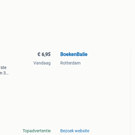
€ 6,95
BoekenBalie
Vandaag
Rotterdam
rste
en 30
ag
on
Topadvertentie
Bezoek website