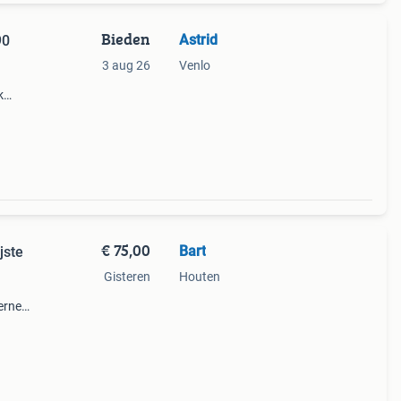
Bieden
Astrid
90
3 aug 26
Venlo
k
ijl
€ 75,00
Bart
jste
Gisteren
Houten
erne
d 84
n in