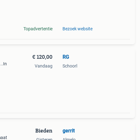
st
Topadvertentie
Bezoek website
€ 120,00
RG
..In
Vandaag
Schoorl
Bieden
gerrit
maat
Gisteren
Almelo