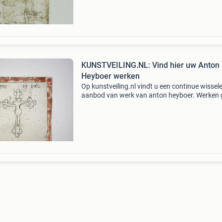
KUNSTVEILING.NL: Vind hier uw Anton
Heyboer werken
Op kunstveiling.nl vindt u een continue wissel
aanbod van werk van anton heyboer. Werken
onder de hamer voor een veel lagere prijs dan 
galeriewaarde. Bekijk het actuele aanbod unie
kunstw