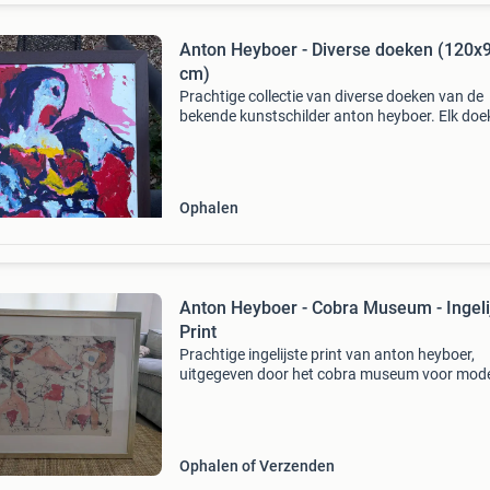
Anton Heyboer - Diverse doeken (120x
cm)
Prachtige collectie van diverse doeken van de
bekende kunstschilder anton heyboer. Elk doe
meet 120 bij 90 cm en toont de kenmerkende st
van heyboer. Ideaal voor verzamelaars of
liefhebbers van mo
Ophalen
Anton Heyboer - Cobra Museum - Ingeli
Print
Prachtige ingelijste print van anton heyboer,
uitgegeven door het cobra museum voor mod
kunst amstelveen. Afmeting lijst 109 cm bree
cm hoog de print toont twee gestileerde figure
de kenme
Ophalen of Verzenden