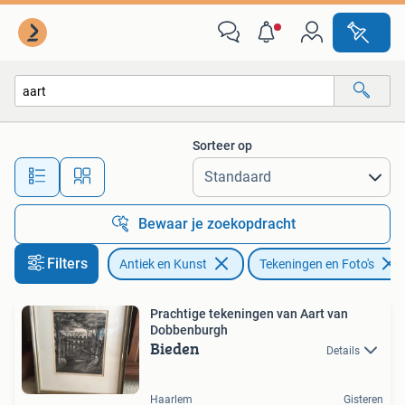
Kunst | Tekeningen en Foto's
Sorteer op
Alle afstanden…
Bewaar je zoekopdracht
Filters
Antiek en Kunst
Tekeningen en Foto's
Prachtige tekeningen van Aart van
Dobbenburgh
Bieden
Details
Haarlem
Gisteren