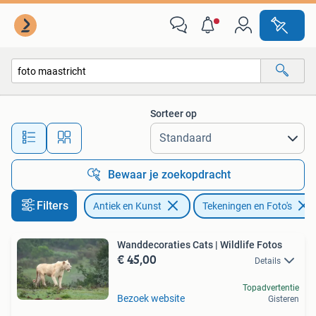
Kunst | Tekeningen en Foto's
Sorteer op
Alle afstanden…
Bewaar je zoekopdracht
Filters
Antiek en Kunst
Tekeningen en Foto's
Wanddecoraties Cats | Wildlife Fotos
€ 45,00
Details
Topadvertentie
Bezoek website
Gisteren