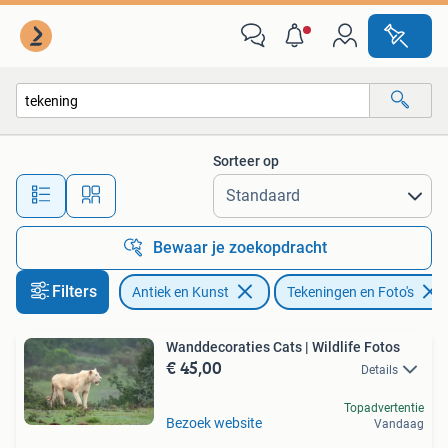
Kunst | Tekeningen en Foto's
Sorteer op
Alle afstanden…
Bewaar je zoekopdracht
Filters
Antiek en Kunst
Tekeningen en Foto's
Wanddecoraties Cats | Wildlife Fotos
€ 45,00
Details
Topadvertentie
Bezoek website
Vandaag