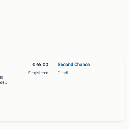
€ 65,00
Second Chance
Eergisteren
Gendt
ge
mde
). Dit
 b