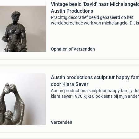
Vintage beeld 'David' naar Michelangel
Austin Productions
Prachtig decoratief beeld gebaseerd op het
wereldberoemde werk van michelangelo. Dit is
vintage reproductie van austin productions inc
1968, een bekende amerikaanse producent v
kunstbeelden
Ophalen of Verzenden
Austin productions sculptuur happy fam
door Klara Sever
Austin productions sculptuur happy family do
klara sever 1970 kijkt u ook eens bij mijn ande
advertenties.meet 24,5 cm hoog, geheel in go
nette vintage staat. Gemerkt en gedateerd in 
beeld.
Verzenden