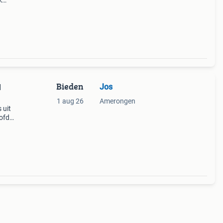
k
Bieden
Jos
d
1 aug 26
Amerongen
 uit
ofd
lijke
eurd