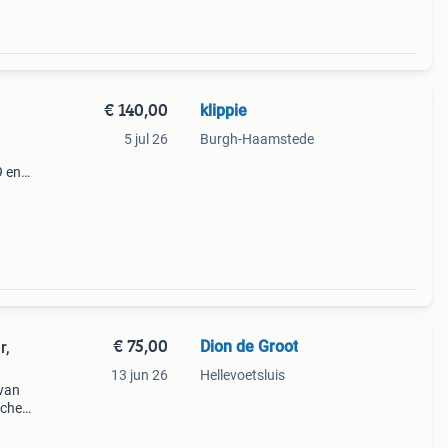
€ 140,00
klippie
5 jul 26
Burgh-Haamstede
9 en
eld
p zijn
€ 75,00
Dion de Groot
r,
13 jun 26
Hellevoetsluis
 van
sche
k dat