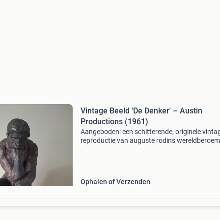
Vintage Beeld 'De Denker' – Austin
Productions (1961)
Aangeboden: een schitterende, originele vinta
reproductie van auguste rodins wereldberoe
meesterwerk &#39;de denker&#39; (le penseur
iconische beeld is in 1961 vervaardigd door de
Ophalen of Verzenden