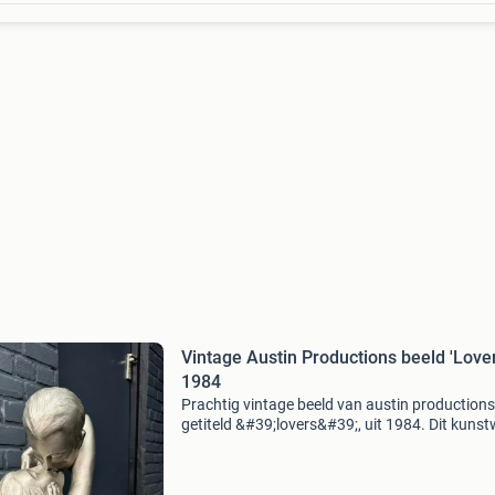
Vintage Austin Productions beeld 'Lover
1984
Prachtig vintage beeld van austin productions
getiteld &#39;lovers&#39;, uit 1984. Dit kuns
toont een intieme omhelzing tussen twee figur
met een gedetailleerde afwerking die kenmerk