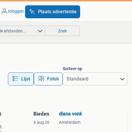
Inloggen
Plaats advertentie
lle afstanden…
Zoek
Sorteer op
Lijst
Foto’s
Bieden
diana vonk
t
6 aug 26
Amsterdam
0,