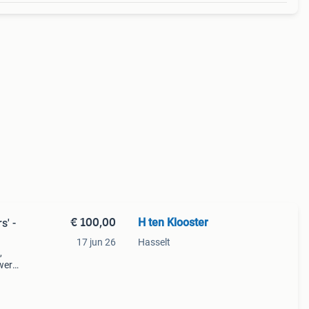
€ 100,00
H ten Klooster
s' -
17 jun 26
Hasselt
,
twerk
en,
e