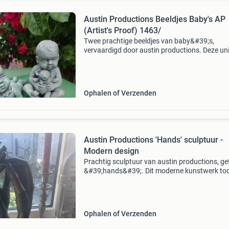
Austin Productions Beeldjes Baby's AP
(Artist's Proof) 1463/
Twee prachtige beeldjes van baby&#39;s,
vervaardigd door austin productions. Deze un
stukken zijn gemarkeerd als ap (artist&#39;s
proof), wat aangeeft dat ze buiten de regulier
genummerde
Ophalen of Verzenden
Austin Productions 'Hands' sculptuur -
Modern design
Prachtig sculptuur van austin productions, get
&#39;hands&#39;. Dit moderne kunstwerk to
twee in elkaar grijpende handen, wat een gevo
van verbinding en eenheid uitstraalt. Het is ge
Ophalen of Verzenden