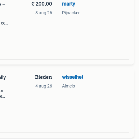
€ 200,00
marty
o –
3 aug 26
Pijnacker
 een
. Uit
an
Bieden
wisselhet
ily
4 aug 26
Almelo
or
re
ede
het