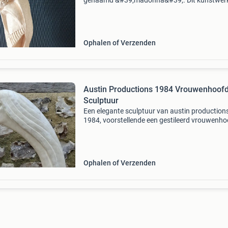
genaamd &#39;madonna&#39;. Dit kunstwer
combineert religieuze symboliek met een
kenmerkende art deco of postmodernistische
esthetiek. Het beeld
Ophalen of Verzenden
Austin Productions 1984 Vrouwenhoof
Sculptuur
Een elegante sculptuur van austin productions
1984, voorstellende een gestileerd vrouwenho
met lang, golvend haar dat overgaat in een sier
curve. Het beeld is gemaakt van een lichtgekl
Ophalen of Verzenden