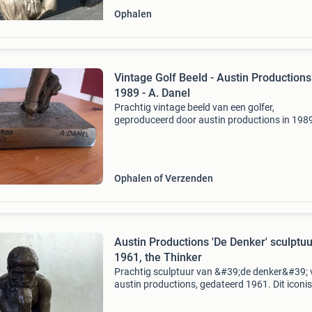
Ophalen
Vintage Golf Beeld - Austin Productions
1989 - A. Danel
Prachtig vintage beeld van een golfer,
geproduceerd door austin productions in 198
ontworpen door a. Danel. Dit gedetailleerde be
toont een golfer in klassieke kleding, leunend o
golfclub
Ophalen of Verzenden
Austin Productions 'De Denker' sculptuu
1961, the Thinker
Prachtig sculptuur van &#39;de denker&#39;
austin productions, gedateerd 1961. Dit iconi
beeld, geïnspireerd op rodin, is een tijdloos stu
diepgang en contemplatie toevoegt aan el