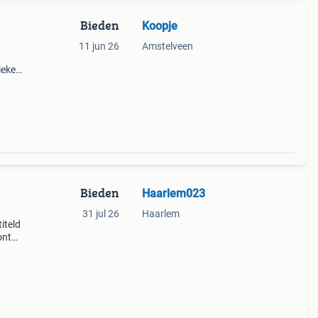
Bieden
Koopje
11 jun 26
Amstelveen
ieke
e
Bieden
Haarlem023
31 jul 26
Haarlem
iteld
ont
el