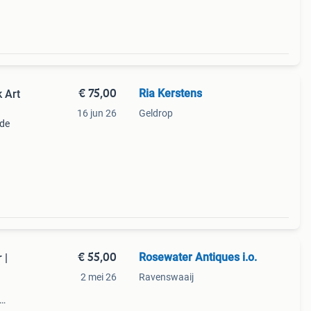
€ 75,00
Ria Kerstens
 Art
16 jun 26
Geldrop
ide
€ 55,00
Rosewater Antiques i.o.
 |
2 mei 26
Ravenswaaij