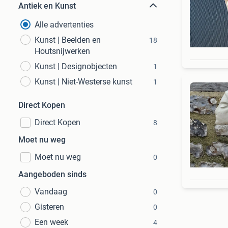
Antiek en Kunst
Alle advertenties
Kunst | Beelden en
18
Houtsnijwerken
Kunst | Designobjecten
1
Kunst | Niet-Westerse kunst
1
Direct Kopen
Direct Kopen
8
Moet nu weg
Moet nu weg
0
Aangeboden sinds
Vandaag
0
Gisteren
0
Een week
4