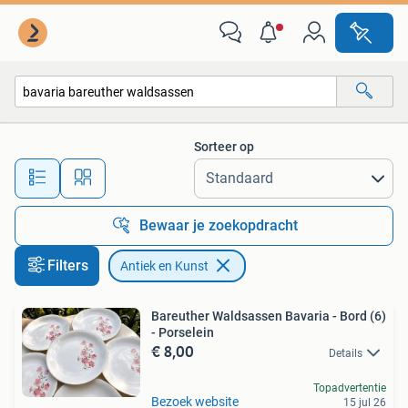
Antiek en Kunst
Sorteer op
Alle afstanden…
Bewaar je zoekopdracht
Filters
Antiek en Kunst
Bareuther Waldsassen Bavaria - Bord (6)
- Porselein
€ 8,00
Details
Topadvertentie
Bezoek website
15 jul 26