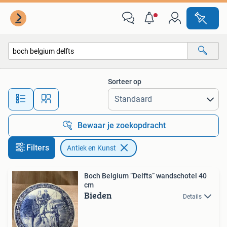
Antiek en Kunst
Sorteer op
Alle afstanden…
Bewaar je zoekopdracht
Filters
Antiek en Kunst
Boch Belgium “Delfts” wandschotel 40
cm
Bieden
Details