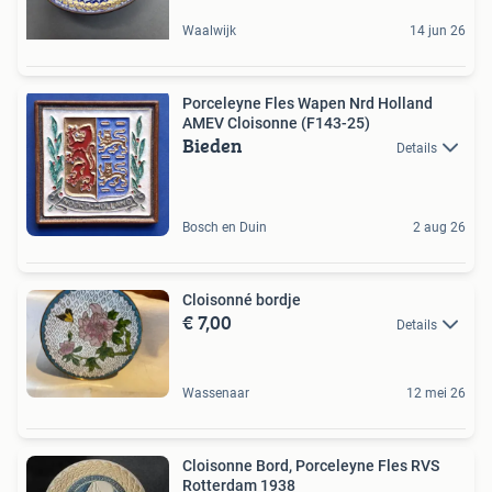
Waalwijk
14 jun 26
Porceleyne Fles Wapen Nrd Holland
AMEV Cloisonne (F143-25)
Bieden
Details
Bosch en Duin
2 aug 26
Cloisonné bordje
€ 7,00
Details
Wassenaar
12 mei 26
Cloisonne Bord, Porceleyne Fles RVS
Rotterdam 1938