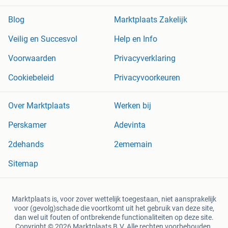
Blog
Marktplaats Zakelijk
Veilig en Succesvol
Help en Info
Voorwaarden
Privacyverklaring
Cookiebeleid
Privacyvoorkeuren
Over Marktplaats
Werken bij
Perskamer
Adevinta
2dehands
2ememain
Sitemap
Marktplaats is, voor zover wettelijk toegestaan, niet aansprakelijk
voor (gevolg)schade die voortkomt uit het gebruik van deze site,
dan wel uit fouten of ontbrekende functionaliteiten op deze site.
Copyright © 2026 Marktplaats B.V. Alle rechten voorbehouden.