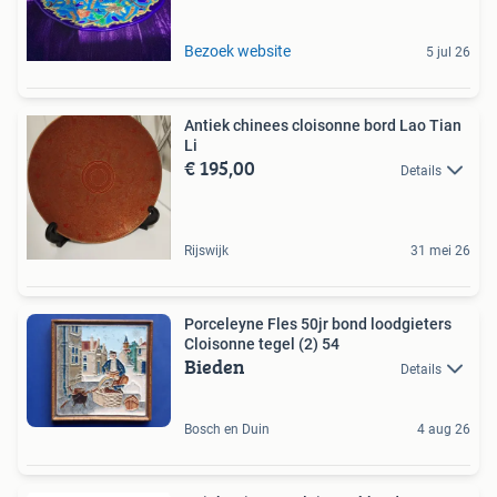
Bezoek website
5 jul 26
Antiek chinees cloisonne bord Lao Tian
Li
€ 195,00
Details
Rijswijk
31 mei 26
Porceleyne Fles 50jr bond loodgieters
Cloisonne tegel (2) 54
Bieden
Details
Bosch en Duin
4 aug 26