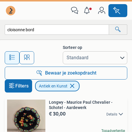
Antiek en Kunst
Sorteer op
Alle afstanden…
Bewaar je zoekopdracht
Filters
Antiek en Kunst
Longwy - Maurice Paul Chevalier -
Schotel - Aardewerk
€ 30,00
Details
Topadvertentie