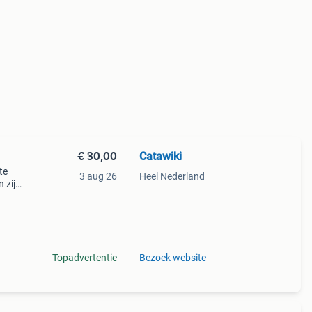
€ 30,00
Catawiki
te
3 aug 26
Heel Nederland
 zijn
i
Topadvertentie
Bezoek website