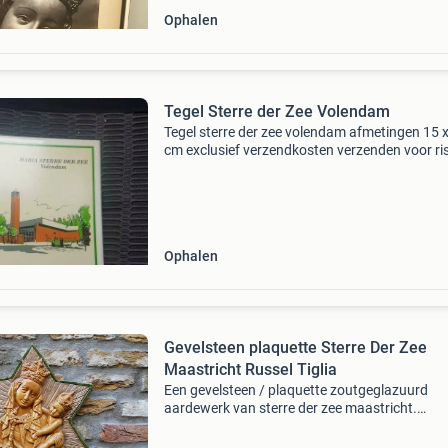
Ophalen
Tegel Sterre der Zee Volendam
Tegel sterre der zee volendam afmetingen 15 
cm exclusief verzendkosten verzenden voor ri
van de koper de rooms-katholieke kerk onze li
vrouwe sterre der zee is een modern kerkgebo
de
Ophalen
Gevelsteen plaquette Sterre Der Zee
Maastricht Russel Tiglia
Een gevelsteen / plaquette zoutgeglazuurd
aardewerk van sterre der zee maastricht.
Vervaardigd bij russel tiglia te tegelen. Sterre 
zee is de populaire naam van een 15e-eeuws