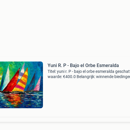
Yuni R. P - Bajo el Orbe Esmeralda
Titel: yuni r. P - bajo el orbe esmeralda geschat
waarde: €400.0 Belangrijk: winnende biedingen
exclusief 9% koperbescherming + €3 kavel
beschrijving kunstwerk van de kunstenaar yun