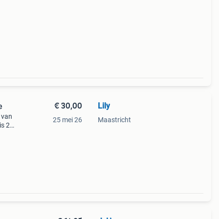
€ 30,00
Lily
e
g van
25 mei 26
Maastricht
is 24
ngen