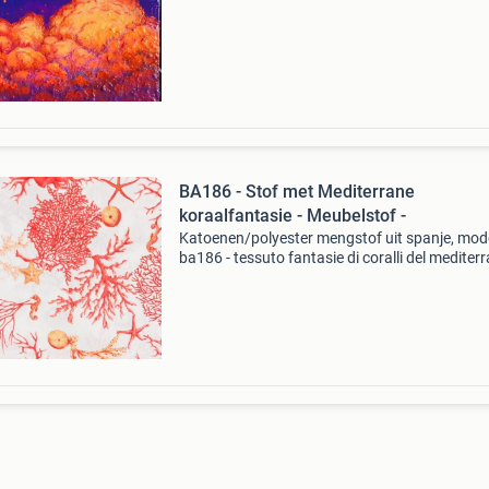
beschrijving dit acrylwerk in een dromerige stij
BA186 - Stof met Mediterrane
koraalfantasie - Meubelstof -
Katoenen/polyester mengstof uit spanje, mod
ba186 - tessuto fantasie di coralli del mediter
multicolour, 280 cm breed en 245 cm lang, in b
nieuw staat. Titel: ba186 - stof met mediterra