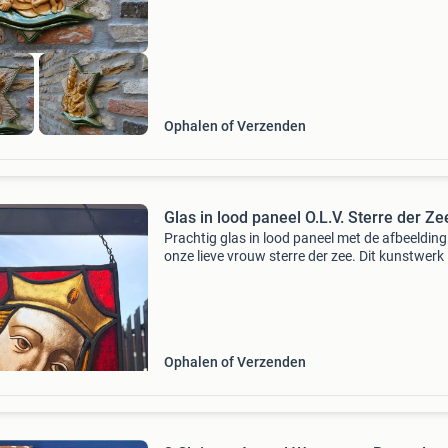
genadebeeld van maria
Ophalen of Verzenden
Glas in lood paneel O.L.V. Sterre der Ze
Prachtig glas in lood paneel met de afbeeldin
onze lieve vrouw sterre der zee. Dit kunstwerk 
cm breed en 37 cm hoog, perfect om op te ha
en een religieuze en artistieke sfeer te creëren
Ophalen of Verzenden