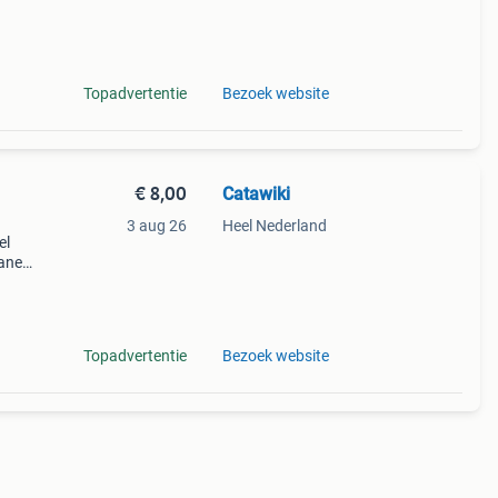
l va
Topadvertentie
Bezoek website
€ 8,00
Catawiki
3 aug 26
Heel Nederland
el
raneo,
ijna
ne
Topadvertentie
Bezoek website