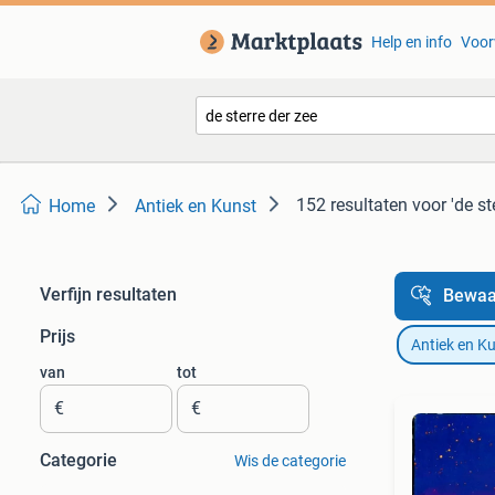
Help en info
Voor
152 resultaten
voor 'de st
Home
Antiek en Kunst
Verfijn resultaten
Bewaa
Prijs
Antiek en K
van
tot
€
€
Categorie
Wis de categorie