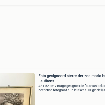
Foto gesigneerd sterre der zee maria hub
Leufkens
42 x 52 cm vintage gesigneerde foto van bek
heerlense fotograaf hub leufkens. Originele lijs
Lijst heeft enkele gebruikssporen maar gezien
leeftijd is het in goede staat. Alleen ophalen. 