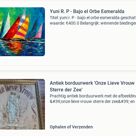
Yuni R. P - Bajo el Orbe Esmeralda
Titel: yuni r. P - bajo el orbe esmeralda geschat
waarde: €400.0 Belangrijk: winnende biedingen
exclusief 9% koperbescherming + €3 kavel
beschrijving kunstwerk van de kunstenaar yun
Antiek borduurwerk 'Onze Lieve Vrouw
Sterre der Zee'
Prachtig antiek borduurwerk met de afbeeldin
&#39;onze lieve vrouw sterre der zee&#39; en
tekst &#39;bid voor ons&#39;. Het kunstwerk 
ingelijst in een klassieke lijst en too
Ophalen of Verzenden