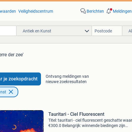
waarden
Veiligheidscentrum
Berichten
Meldingen
Antiek en Kunst
A
erre der zee'
Ontvang meldingen van
r je zoekopdracht
nieuwe zoekresultaten
unst
Tauritari - Ciel Fluorescent
Titel: tauritari - ciel fluorescent geschatte waa
€300.0 Belangrijk: winnende biedingen zijn
exclusief 9% koperbescherming + €3 kavel