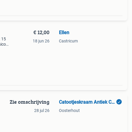
€ 12,00
Ellen
x 15
18 jun 26
Castricum
sico
eve
uw in
Zie omschrijving
Catootjeskraam Antiek Curiosa
28 jul 26
Oosterhout
der