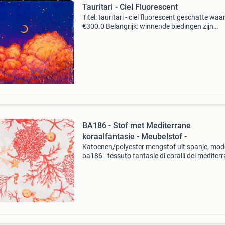
Tauritari - Ciel Fluorescent
Titel: tauritari - ciel fluorescent geschatte waa
€300.0 Belangrijk: winnende biedingen zijn
exclusief 9% koperbescherming + €3 kavel
beschrijving dit acrylwerk in een dromerige stij
BA186 - Stof met Mediterrane
koraalfantasie - Meubelstof -
Katoenen/polyester mengstof uit spanje, mod
ba186 - tessuto fantasie di coralli del mediter
multicolour, 280 cm breed en 245 cm lang, in b
nieuw staat. Titel: ba186 - stof met mediterra