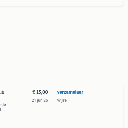
€ 15,00
verzamelaar
21 jun 26
Wijlre
ende
t.
 de
Word