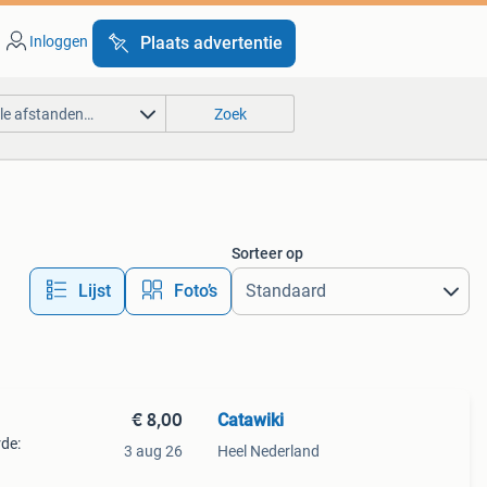
Inloggen
Plaats advertentie
lle afstanden…
Zoek
Sorteer op
Lijst
Foto’s
€ 8,00
Catawiki
rde:
3 aug 26
Heel Nederland