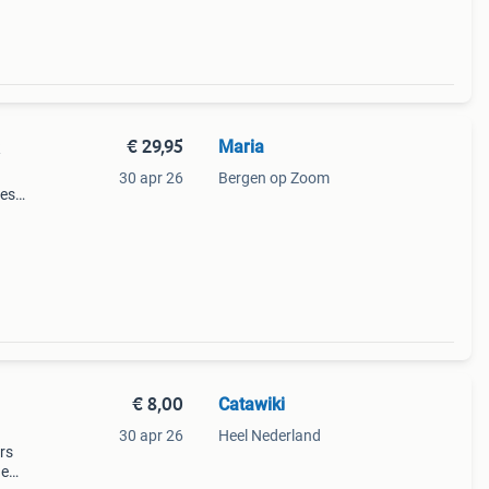
€ 29,95
Maria
30 apr 26
Bergen op Zoom
jes…
€ 8,00
Catawiki
30 apr 26
Heel Nederland
ars
de