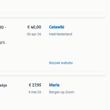
€ 40,00
Catawiki
80 -
30 apr 26
Heel Nederland
rijk:
zeldz
Bezoek website
€ 27,95
Maria
ekje
9 mei 26
Bergen op Zoom