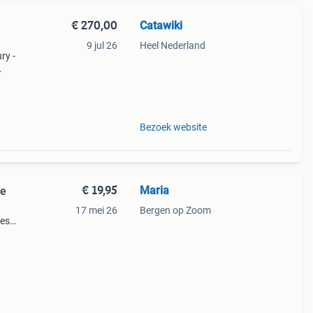
€ 270,00
Catawiki
9 jul 26
Heel Nederland
ry -
Bezoek website
€ 19,95
Maria
ie
17 mei 26
Bergen op Zoom
jes…