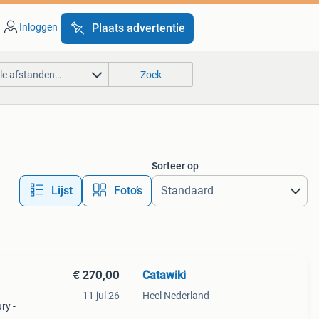
Inloggen
Plaats advertentie
lle afstanden…
Zoek
Sorteer op
Lijst
Foto’s
€ 270,00
Catawiki
11 jul 26
Heel Nederland
ry -