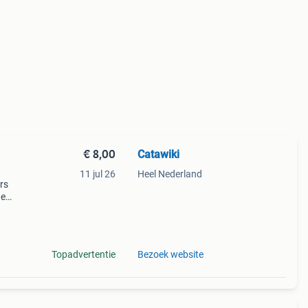
€ 8,00
Catawiki
11 jul 26
Heel Nederland
ars
de
 + €3
Topadvertentie
Bezoek website