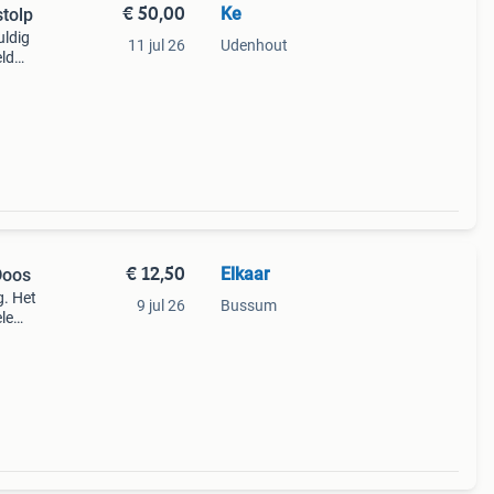
€ 50,00
Ke
stolp
uldig
11 jul 26
Udenhout
eld
r
r
€ 12,50
Elkaar
Doos
g. Het
9 jul 26
Bussum
ele
ect