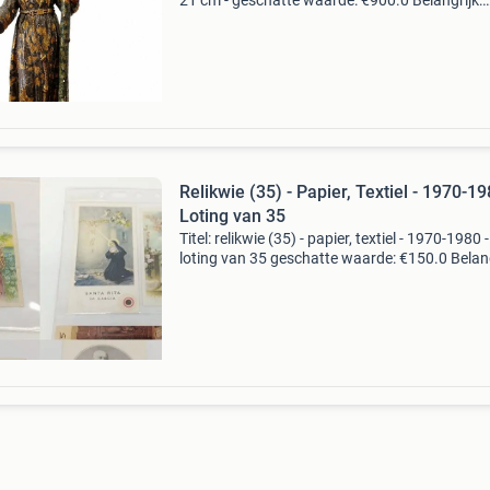
21 cm - geschatte waarde: €900.0 Belangrijk:
winnende biedingen zijn exclusief 9%
koperbescherming + €3 kavel beschrijving
portugese d
Relikwie (35) - Papier, Textiel - 1970-19
Loting van 35
Titel: relikwie (35) - papier, textiel - 1970-1980 -
loting van 35 geschatte waarde: €150.0 Belang
winnende biedingen zijn exclusief 9%
koperbescherming + €3 kavel beschrijving 35 