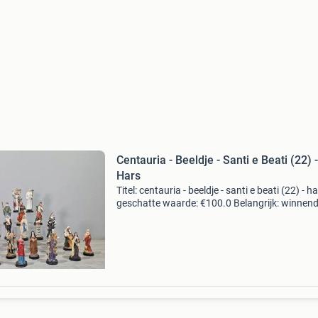
Centauria - Beeldje - Santi e Beati (22) -
Hars
Titel: centauria - beeldje - santi e beati (22) - h
geschatte waarde: €100.0 Belangrijk: winnen
biedingen zijn exclusief 9% koperbescherming
kavel beschrijving prachtige lot bestaa