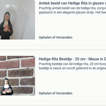
Antiek beeld van Heilige Rita in glazen 
Prachtig antiek beeld van de heilige rita, zorgv
geplaatst in een elegante glazen stolp. Het be
toont sint rita van cascia, herkenbaar aan haa
habijt en de rozen die ze vasthoudt. Een uniek 
Ophalen of Verzenden
Heilige Rita Beeldje - 20 cm - Nieuw in 
Prachtig beeldje van de heilige rita, 20 cm hoo
beeldje is nieuw en wordt geleverd in de origin
doos..Prachtig beeldje van de heilige rita, perf
voor liefhebbers van religieuze kunst of al
Ophalen of Verzenden