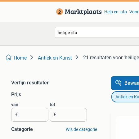
Help en info
Voor
21 resultaten
voor 'heilige 
Home
Antiek en Kunst
Verfijn resultaten
Bewaa
Prijs
Antiek en K
van
tot
€
€
Categorie
Wis de categorie