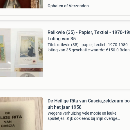
Ophalen of Verzenden
Relikwie (35) - Papier, Textiel - 1970-19
Loting van 35
Titel: relikwie (35) - papier, textiel - 1970-1980 -
loting van 35 geschatte waarde: €150.0 Belang
winnende biedingen zijn exclusief 9%
koperbescherming + €3 kavel beschrijving 35 
De Heilige Rita van Cascia,zeldzaam bo
uit het jaar 1958
Wegens verhuizing vele mooie en leuke
spulletjes..Kijk ook eens bij mijn overige
advertenties