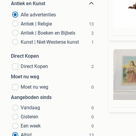
Antiek en Kunst
Alle advertenties
Antiek | Religie
13
Antiek | Boeken en Bijbels
2
Kunst | Niet-Westerse kunst
1
Direct Kopen
Direct Kopen
2
Moet nu weg
Moet nu weg
0
Aangeboden sinds
Vandaag
0
Gisteren
0
Een week
0
Altijd
13