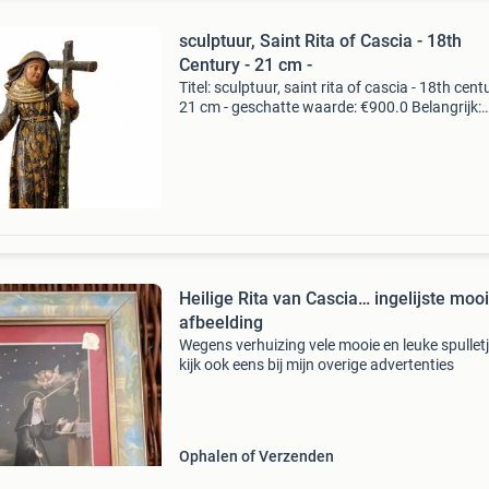
sculptuur, Saint Rita of Cascia - 18th
Century - 21 cm -
Titel: sculptuur, saint rita of cascia - 18th centu
21 cm - geschatte waarde: €900.0 Belangrijk:
winnende biedingen zijn exclusief 9%
koperbescherming + €3 kavel beschrijving
portugese d
Heilige Rita van Cascia… ingelijste moo
afbeelding
Wegens verhuizing vele mooie en leuke spullet
kijk ook eens bij mijn overige advertenties
Ophalen of Verzenden