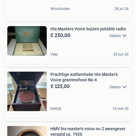
Winschoten
28 jul 26
His Masters Voice buizen potable radio
€ 250,00
Details
Velp
28 jun 26
Prachtige authentieke His Master’s
Voice grammofoon No 4
€ 125,00
Details
Delfzijl
16 mei 26
HMV his master's voice no.2 weergever
verguld ca. 1920