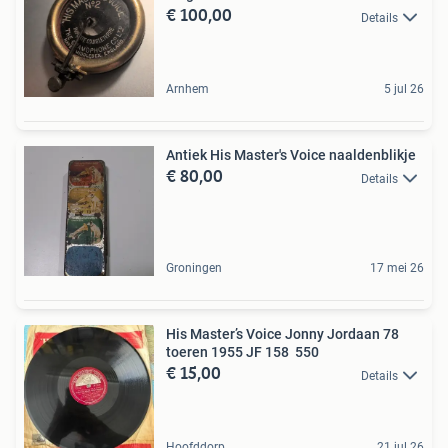
€ 100,00
Details
Arnhem
5 jul 26
Antiek His Master's Voice naaldenblikje
€ 80,00
Details
Groningen
17 mei 26
His Master’s Voice Jonny Jordaan 78
toeren 1955 JF 158 550
€ 15,00
Details
Hoofddorp
21 jul 26