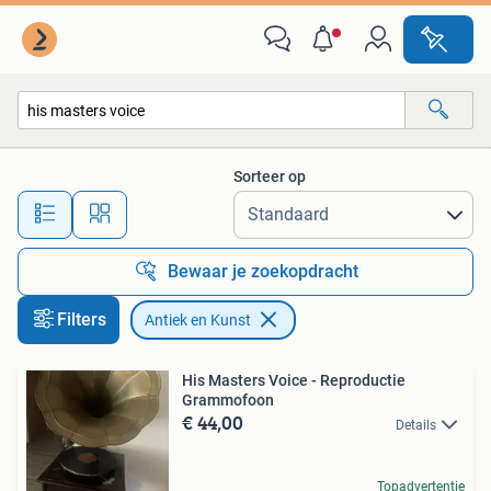
Antiek en Kunst
Sorteer op
Alle afstanden…
Bewaar je zoekopdracht
Filters
Antiek en Kunst
His Masters Voice - Reproductie
Grammofoon
€ 44,00
Details
Topadvertentie