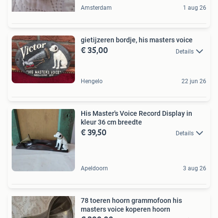
Amsterdam
1 aug 26
gietijzeren bordje, his masters voice
€ 35,00
Details
Hengelo
22 jun 26
His Master's Voice Record Display in
kleur 36 cm breedte
€ 39,50
Details
Apeldoorn
3 aug 26
78 toeren hoorn grammofoon his
masters voice koperen hoorn