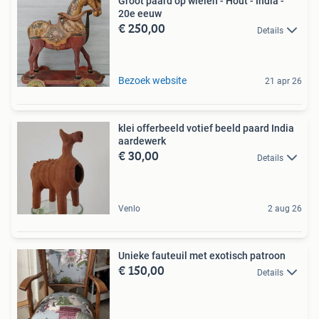
Groot paard op wielen - Hout - India -
20e eeuw
€ 250,00
Details
Bezoek website
21 apr 26
klei offerbeeld votief beeld paard India
aardewerk
€ 30,00
Details
Venlo
2 aug 26
Unieke fauteuil met exotisch patroon
€ 150,00
Details