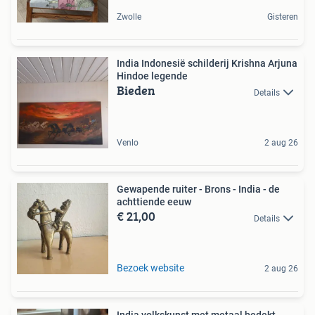
Zwolle
Gisteren
India Indonesië schilderij Krishna Arjuna
Hindoe legende
Bieden
Details
Venlo
2 aug 26
Gewapende ruiter - Brons - India - de
achttiende eeuw
€ 21,00
Details
Bezoek website
2 aug 26