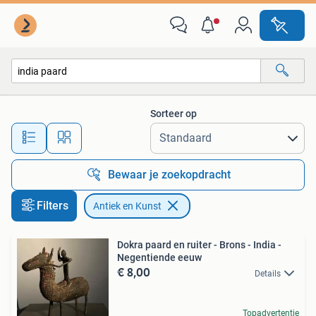
Antiek en Kunst
Sorteer op
Alle afstanden…
Bewaar je zoekopdracht
Filters
Antiek en Kunst
Dokra paard en ruiter - Brons - India -
Negentiende eeuw
€ 8,00
Details
Topadvertentie