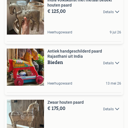
India volkskunst met metaal bedekt
houten paard
€ 125,00
Details
Heerhugowaard
9 jul 26
Antiek handgeschilderd paard
Rajasthani uit India
Bieden
Details
Heerhugowaard
13 mei 26
Zwaar houten paard
€ 175,00
Details