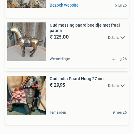
Bezoek website
5 jul 26
Oud messing paard beeldje met fraai
patina
€ 125,00
Details
Wemeldinge
4 aug 26
Oud India Paard Hoog 27 cm.
€ 29,95
Details
Terheijden
9 mei 26