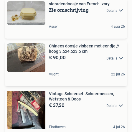
sieradendoosje van French Ivory
Zie omschrijving
Details
Assen
4 aug 26
Chinees doosje visbeen met eendje //
hoog 3.5x4.5x3.5 cm
€ 90,00
Details
Vught
22 jul 26
Vintage Scheerset: Scheermessen,
Wetsteen & Doos
€ 57,50
Details
Eindhoven
4 jul 26