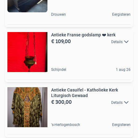
Drouwen
Eergisteren
Antieke Franse godslamp ❤️ kerk
€ 109,00
Details
Schijndel
1 aug 26
Antieke Casuifel - Katholieke Kerk
Liturgisch Gewaad
€ 300,00
Details
's-Hertogenbosch
Eergisteren