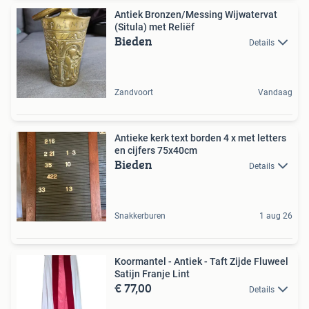
Antiek Bronzen/Messing Wijwatervat
(Situla) met Reliëf
Bieden
Details
Zandvoort
Vandaag
Antieke kerk text borden 4 x met letters
en cijfers 75x40cm
Bieden
Details
Snakkerburen
1 aug 26
Koormantel - Antiek - Taft Zijde Fluweel
Satijn Franje Lint
€ 77,00
Details