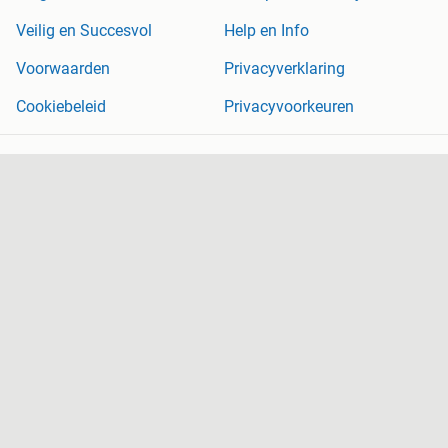
Veilig en Succesvol
Help en Info
Voorwaarden
Privacyverklaring
Cookiebeleid
Privacyvoorkeuren
Over Marktplaats
Werken bij
Perskamer
Adevinta
2dehands
2ememain
Sitemap
Marktplaats is, voor zover wettelijk toegestaan, niet aansprakelijk
voor (gevolg)schade die voortkomt uit het gebruik van deze site,
dan wel uit fouten of ontbrekende functionaliteiten op deze site.
Copyright © 2026 Marktplaats B.V. Alle rechten voorbehouden.