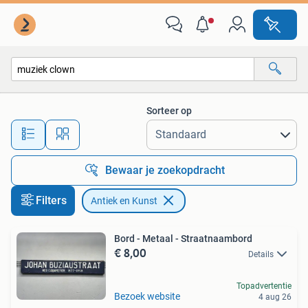
Antiek en Kunst
Sorteer op
Alle afstanden…
Bewaar je zoekopdracht
Filters
Antiek en Kunst
Bord - Metaal - Straatnaambord
€ 8,00
Details
Topadvertentie
Bezoek website
4 aug 26