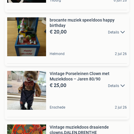
Tilburg
6 jun 26
brocante muziek speeldoos happy
birthday
€ 20,00
Details
Helmond
2 jul 26
Vintage Porseleinen Clown met
Muziekdoos – Jaren 80/90
€ 25,00
Details
Enschede
2 jul 26
Vintage muziekdoos draaiende
clowns.DALEN,DRENTHE