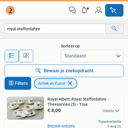
Antiek en Kunst
Sorteer op
Alle afstanden…
Bewaar je zoekopdracht
Filters
Antiek en Kunst
Royal Albert, Royal Staffordshire -
Theeservies (5) - True
€ 8,00
Details
Topadvertentie
Bezoek website
6 aug 26