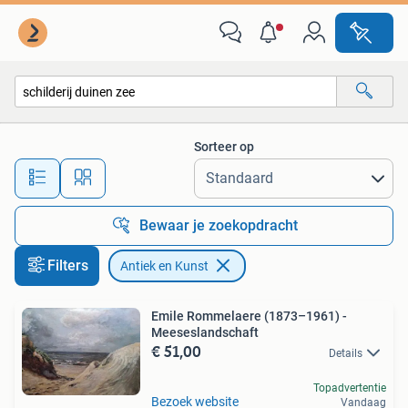
Antiek en Kunst
Sorteer op
Alle afstanden…
Bewaar je zoekopdracht
Filters
Antiek en Kunst
Emile Rommelaere (1873–1961) -
Meeseslandschaft
€ 51,00
Details
Topadvertentie
Bezoek website
Vandaag