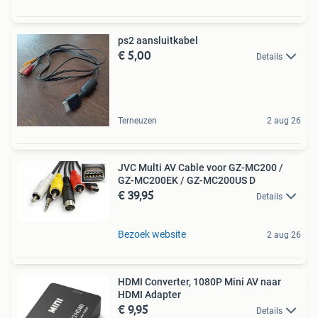
ps2 aansluitkabel
€ 5,00
Details
Terneuzen
2 aug 26
JVC Multi AV Cable voor GZ-MC200 /
GZ-MC200EK / GZ-MC200US D
€ 39,95
Details
Bezoek website
2 aug 26
HDMI Converter, 1080P Mini AV naar
HDMI Adapter
€ 9,95
Details