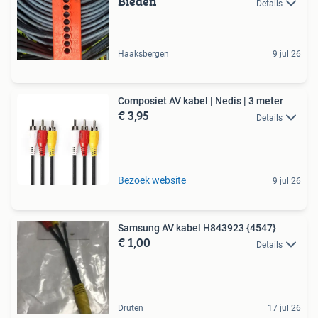
Bieden
Details
Haaksbergen
9 jul 26
Composiet AV kabel | Nedis | 3 meter
€ 3,95
Details
Bezoek website
9 jul 26
Samsung AV kabel H843923 {4547}
€ 1,00
Details
Druten
17 jul 26