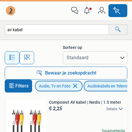
Audiokabels en Televisiekabels
Sorteer op
Alle afstanden…
Bewaar je zoekopdracht
Filters
Audio, Tv en Foto
Audiokabels en Televisie
Composiet AV kabel | Nedis | 1.5 meter
€ 2,25
Details
Topadvertentie