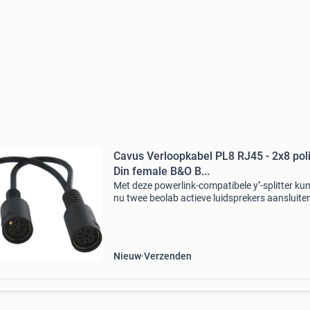
Cavus Verloopkabel PL8 RJ45 - 2x8 polig
Din female B&O B...
Met deze powerlink-compatibele y''-splitter kun
nu twee beolab actieve luidsprekers aansluite
één powerlink-aansluiting op uw bang en oluf
playmaker, beovision, beoplay v1 en andere
Nieuw
Verzenden