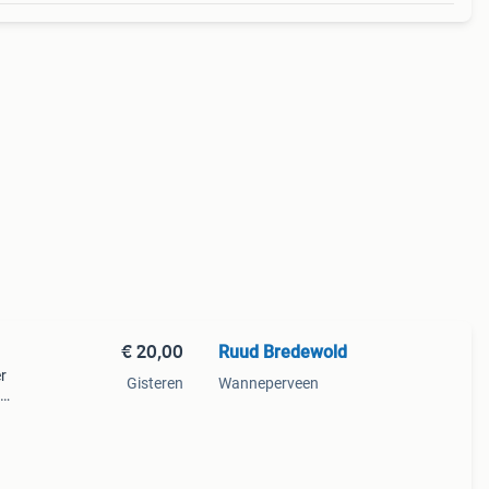
€ 20,00
Ruud Bredewold
r
Gisteren
Wanneperveen
en
t