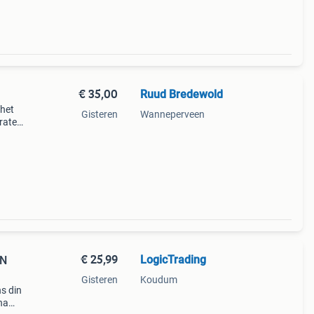
€ 35,00
Ruud Bredewold
 het
Gisteren
Wanneperveen
raten
nieuw
€ 25,99
LogicTrading
IN
Gisteren
Koudum
ns din
na