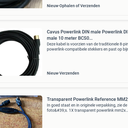
Nieuw
Ophalen of Verzenden
Cavus Powerlink DIN male Powerlink D
male 10 meter BCS0...
Deze kabel is voorzien van de traditionele 8-pi
powerlink-compatibele stekkers en past op bij
alle b&o audiosystemen en tv's die sinds 1990 
geproduceerd (allemaal met 8-pins power
Nieuw
Verzenden
Transparent Powerlink Reference MM2
In goed staat en in originele verpakking, zie de
foto&#39;s. 1X transparent powerlink mm2x
voedingskabel, voorzien van rhodium connect