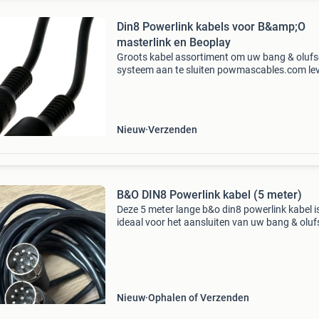
Din8 Powerlink kabels voor B&amp;O
masterlink en Beoplay
Groots kabel assortiment om uw bang & oluf
systeem aan te sluiten powmascables.com lev
sinds 2013 via hun webshop powerlink, maste
en bioplay/cat7 kabels tegen voordelige prijze
ka
Nieuw
Verzenden
B&O DIN8 Powerlink kabel (5 meter)
Deze 5 meter lange b&o din8 powerlink kabel i
ideaal voor het aansluiten van uw bang & olu
audioapparatuur. De kabel zorgt voor een
betrouwbare signaaloverdracht en is perfect 
het ve
Nieuw
Ophalen of Verzenden