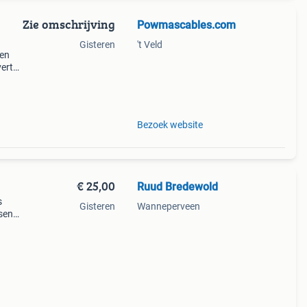
Zie omschrijving
Powmascables.com
Gisteren
't Veld
sen
ert
rlink
n. De
Bezoek website
€ 25,00
Ruud Bredewold
s
Gisteren
Wanneperveen
fsen
voor