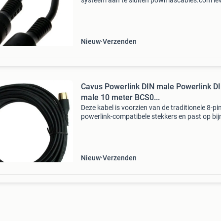
systeem aan te sluiten powmascables.com lev
sinds 2013 via hun webshop powerlink, maste
en bioplay/cat7 kabels tegen voordelige prijze
ka
Nieuw
Verzenden
Cavus Powerlink DIN male Powerlink D
male 10 meter BCS0...
Deze kabel is voorzien van de traditionele 8-pi
powerlink-compatibele stekkers en past op bij
alle b&o audiosystemen en tv's die sinds 1990 
geproduceerd (allemaal met 8-pins power
Nieuw
Verzenden