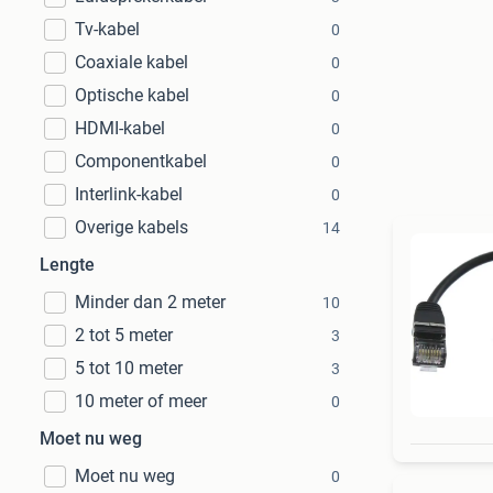
Tv-kabel
0
Coaxiale kabel
0
Optische kabel
0
HDMI-kabel
0
Componentkabel
0
Interlink-kabel
0
Overige kabels
14
Lengte
Minder dan 2 meter
10
2 tot 5 meter
3
5 tot 10 meter
3
10 meter of meer
0
Moet nu weg
Moet nu weg
0