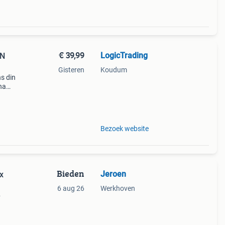
€ 39,99
LogicTrading
IN
Gisteren
Koudum
ns din
na
zijn
Bezoek website
Bieden
Jeroen
x
6 aug 26
Werkhoven
ors.