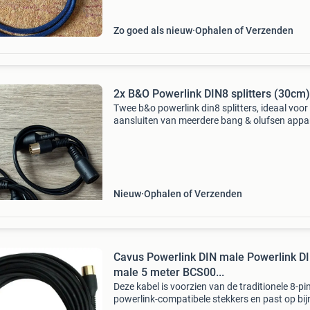
Zo goed als nieuw
Ophalen of Verzenden
2x B&O Powerlink DIN8 splitters (30cm)
Twee b&o powerlink din8 splitters, ideaal voor
aansluiten van meerdere bang & olufsen appa
op één powerlink uitgang. Deze splitters zijn 
en zorgen voor een betrouwbare verbindin
Nieuw
Ophalen of Verzenden
Cavus Powerlink DIN male Powerlink D
male 5 meter BCS00...
Deze kabel is voorzien van de traditionele 8-pi
powerlink-compatibele stekkers en past op bij