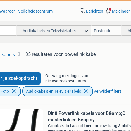
waarden
Veiligheidscentrum
Berichten
Meldingen
Audiokabels en Televisiekabels
A
35 resultaten
voor 'powerlink kabel'
ekabels
Ontvang meldingen van
r je zoekopdracht
nieuwe zoekresultaten
 Foto
Audiokabels en Televisiekabels
Verwijder filters
Din8 Powerlink kabels voor B&amp;O
masterlink en Beoplay
Groots kabel assortiment om uw bang & oluf