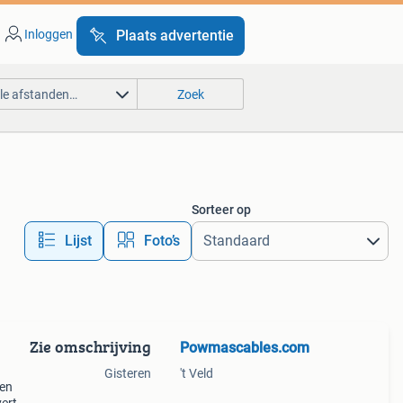
Inloggen
Plaats advertentie
lle afstanden…
Zoek
Sorteer op
Lijst
Foto’s
Zie omschrijving
Powmascables.com
Gisteren
't Veld
sen