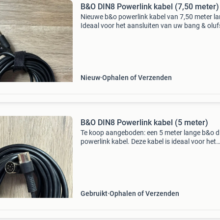
B&O DIN8 Powerlink kabel (7,50 meter)
Nieuwe b&o powerlink kabel van 7,50 meter la
Ideaal voor het aansluiten van uw bang & olu
apparatuur. Zorgt voor een stabiele en
hoogwaardige audioverbinding.
Nieuw
Ophalen of Verzenden
B&O DIN8 Powerlink kabel (5 meter)
Te koop aangeboden: een 5 meter lange b&o d
powerlink kabel. Deze kabel is ideaal voor het
aansluiten van uw bang & olufsen
audioapparatuur en zorgt voor een stabiele e
hoogwaardige signaa
Gebruikt
Ophalen of Verzenden