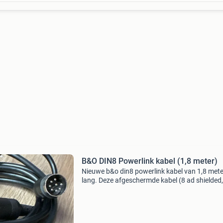
B&O DIN8 Powerlink kabel (1,8 meter)
Nieuwe b&o din8 powerlink kabel van 1,8 mete
lang. Deze afgeschermde kabel (8 ad shielded,
zwart 5.5 Mm mkii) is ideaal voor het aansluit
van uw bang & olufsen audioapparatuur. Zorg
voor e