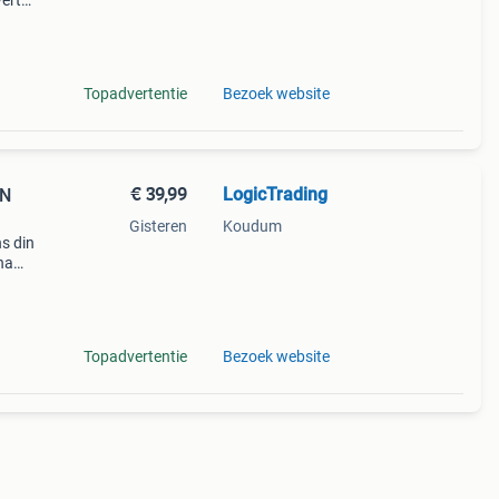
ert
rlink
n. De
Topadvertentie
Bezoek website
€ 39,99
LogicTrading
IN
Gisteren
Koudum
ns din
na
zijn
Topadvertentie
Bezoek website