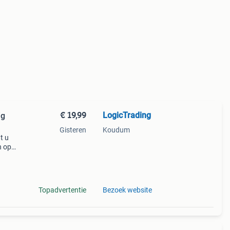
€ 19,99
LogicTrading
Gisteren
Koudum
t u
n op
sen
Topadvertentie
Bezoek website