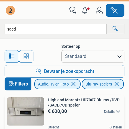
Blu-ray-spelers
Sorteer op
Alle afstanden…
Bewaar je zoekopdracht
Filters
Audio, Tv en Foto
Blu-ray-spelers
Ve
High end Marantz UD7007 Blu ray /DVD
/SACD /CD speler
€ 600,00
Details
Utrecht
Gisteren