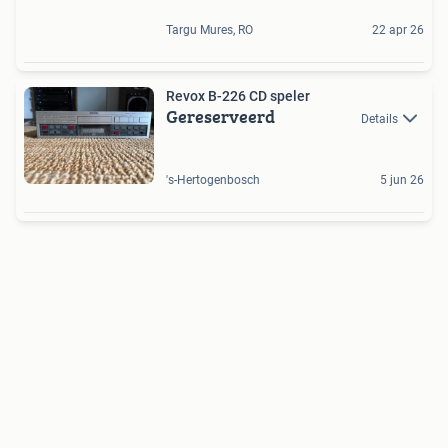
Targu Mures, RO
22 apr 26
Revox B-226 CD speler
Gereserveerd
Details
's-Hertogenbosch
5 jun 26