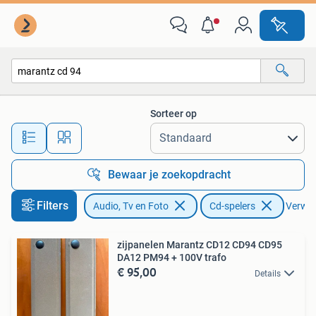
Cd-spelers
Sorteer op
Alle afstanden…
Bewaar je zoekopdracht
Filters
Audio, Tv en Foto
Cd-spelers
Verwijd
zijpanelen Marantz CD12 CD94 CD95
DA12 PM94 + 100V trafo
€ 95,00
Details