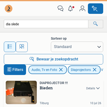
Diaprojectors
Sorteer op
Alle afstanden…
Bewaar je zoekopdracht
Filters
Audio, Tv en Foto
Diaprojectors
Verw
DIAPROJECTOR !!!
Bieden
Details
Tilburg
10 jul 26