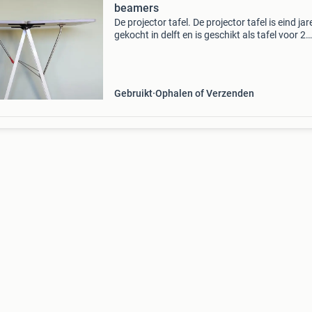
beamers
De projector tafel. De projector tafel is eind jar
gekocht in delft en is geschikt als tafel voor 2
projectoren met randapperatuur gebruikt wor
De tafel kan op 2 manieren gesteld worden: vi
Gebruikt
Ophalen of Verzenden