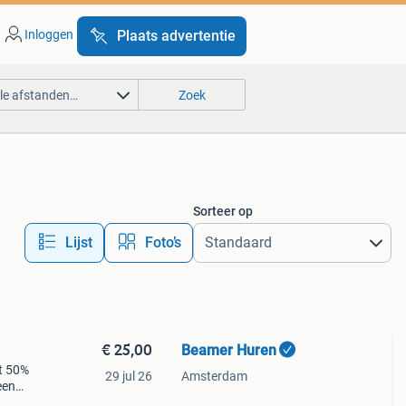
Inloggen
Plaats advertentie
lle afstanden…
Zoek
Sorteer op
Lijst
Foto’s
€ 25,00
Beamer Huren
t 50%
29 jul 26
Amsterdam
een