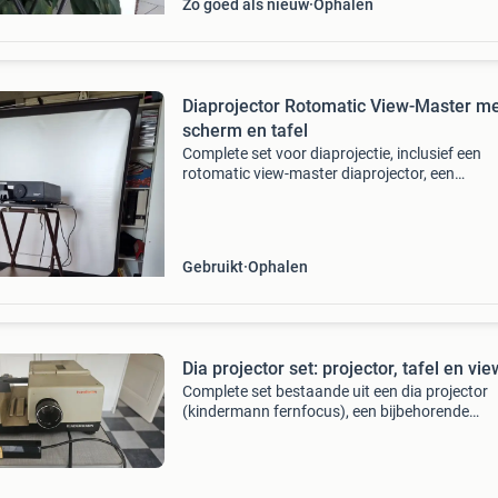
Zo goed als nieuw
Ophalen
Diaprojector Rotomatic View-Master m
scherm en tafel
Complete set voor diaprojectie, inclusief een
rotomatic view-master diaprojector, een
projectiescherm op statief en een handige
projectietafel. Ideaal voor het bekijken van ou
dia&#39;s of voor
Gebruikt
Ophalen
Dia projector set: projector, tafel en vi
Complete set bestaande uit een dia projector
(kindermann fernfocus), een bijbehorende
projectortafel en een hama viewer. Alles
functioneert nog prima. De projector wordt
geleverd inclusief sledes.