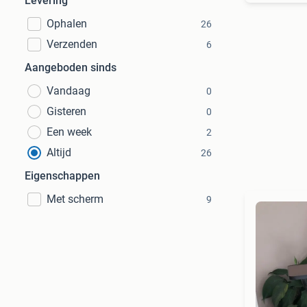
Levering
Ophalen
26
Verzenden
6
Aangeboden sinds
Vandaag
0
Gisteren
0
Een week
2
Altijd
26
Eigenschappen
Met scherm
9