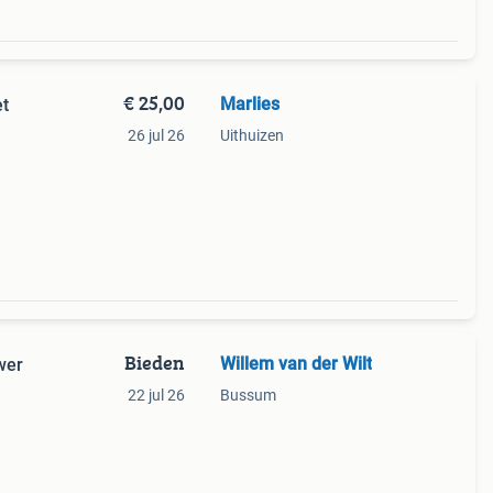
€ 25,00
Marlies
et
26 jul 26
Uithuizen
de
Bieden
Willem van der Wilt
ewer
22 jul 26
Bussum