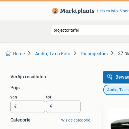
Help en info
Voor
27 re
Home
Audio, Tv en Foto
Diaprojectors
Verfijn resultaten
Bewaa
Prijs
Audio, Tv en
van
tot
€
€
Categorie
Wis de categorie