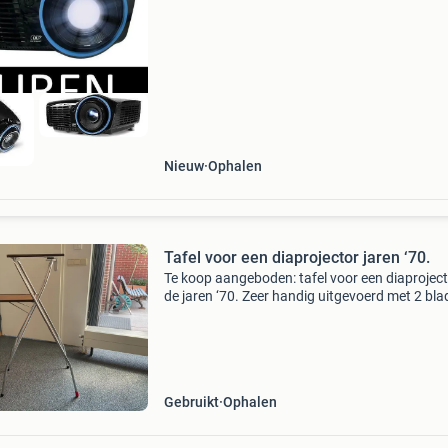
Presenteer uw vergaderingen, conferenties en
evenementen in
Nieuw
Ophalen
Tafel voor een diaprojector jaren ‘70.
Te koop aangeboden: tafel voor een diaproject
de jaren ‘70. Zeer handig uitgevoerd met 2 bla
Op het laagste worden de diamagazijnen neer
en op het hoogste blad de projector, dat door 
Gebruikt
Ophalen