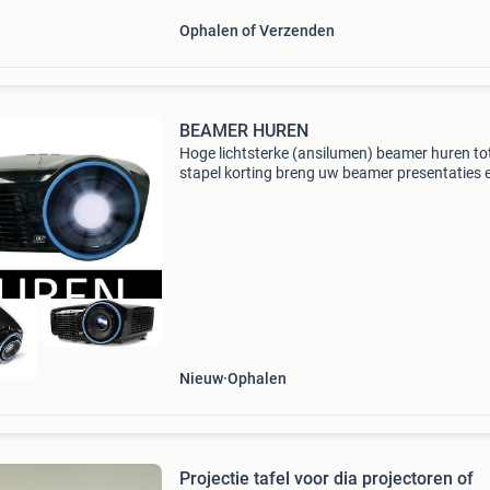
Ophalen of Verzenden
BEAMER HUREN
Hoge lichtsterke (ansilumen) beamer huren to
stapel korting breng uw beamer presentaties 
stap verder met hoge licht sterke beamers.
Presenteer uw vergaderingen, conferenties en
evenementen in
Nieuw
Ophalen
Projectie tafel voor dia projectoren of