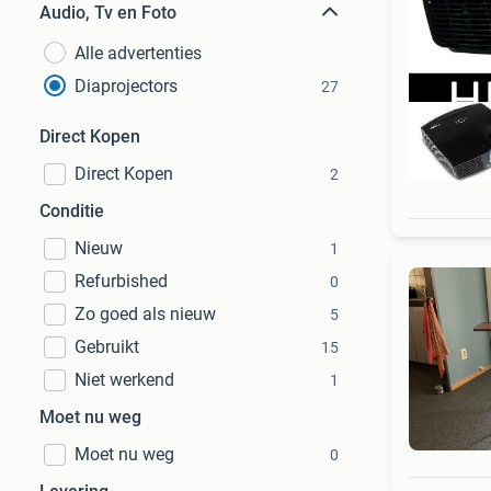
Audio, Tv en Foto
Alle advertenties
Diaprojectors
27
Direct Kopen
Direct Kopen
2
Conditie
Nieuw
1
Refurbished
0
Zo goed als nieuw
5
Gebruikt
15
Niet werkend
1
Moet nu weg
Moet nu weg
0