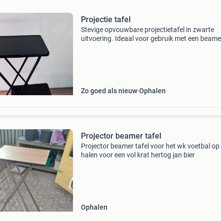
Projectie tafel
Stevige opvouwbare projectietafel in zwarte
uitvoering. Ideaal voor gebruik met een beame
projector of laptop tijdens presentaties, train
of evenementen. Dankzij het inklapbare frame 
tafe
Zo goed als nieuw
Ophalen
Projector beamer tafel
Projector beamer tafel voor het wk voetbal op 
halen voor een vol krat hertog jan bier
Ophalen