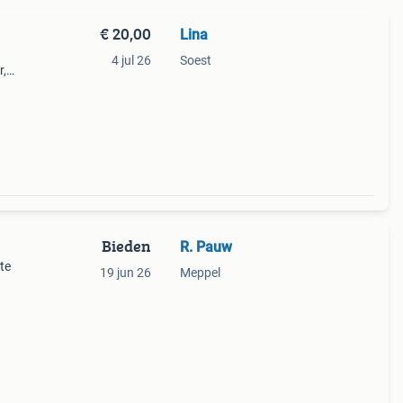
€ 20,00
Lina
4 jul 26
Soest
r,
ingen
is de
Bieden
R. Pauw
te
19 jun 26
Meppel