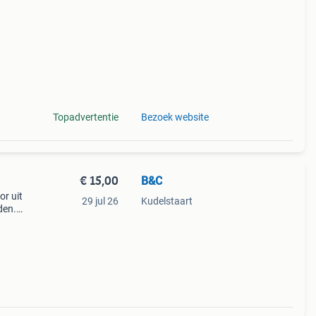
Topadvertentie
Bezoek website
€ 15,00
B&C
or uit
29 jul 26
Kudelstaart
den.
gezet
ee