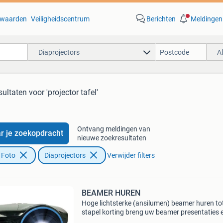
waarden
Veiligheidscentrum
Berichten
Meldingen
Diaprojectors
A
sultaten
voor 'projector tafel'
Ontvang meldingen van
r je zoekopdracht
nieuwe zoekresultaten
 Foto
Diaprojectors
Verwijder filters
BEAMER HUREN
Hoge lichtsterke (ansilumen) beamer huren to
stapel korting breng uw beamer presentaties 
stap verder met hoge licht sterke beamers.