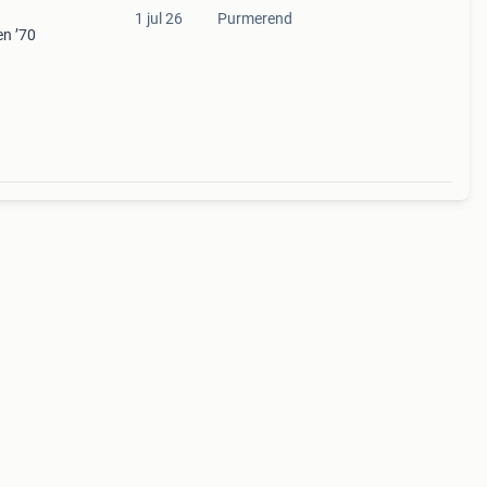
1 jul 26
Purmerend
en ’70
den.
a