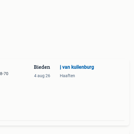
Bieden
j van kuilenburg
8-70
4 aug 26
Haaften