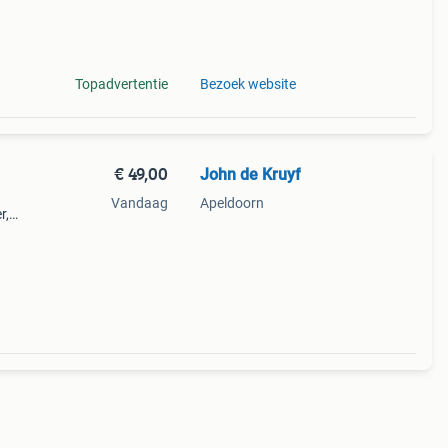
9%
tento
Topadvertentie
Bezoek website
€ 49,00
John de Kruyf
Vandaag
Apeldoorn
r,
oet
en.