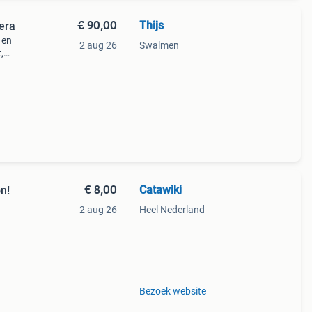
€ 90,00
Thijs
era
 en
2 aug 26
Swalmen
,
€ 8,00
Catawiki
n!
2 aug 26
Heel Nederland
9%
tento
Bezoek website