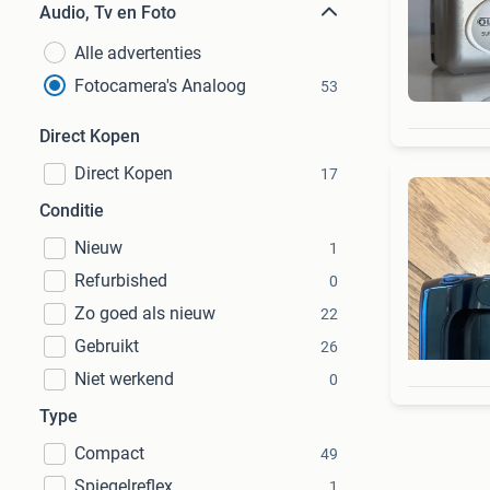
Audio, Tv en Foto
Alle advertenties
Fotocamera's Analoog
53
Direct Kopen
Direct Kopen
17
Conditie
Nieuw
1
Refurbished
0
Zo goed als nieuw
22
Gebruikt
26
Niet werkend
0
Type
Compact
49
Spiegelreflex
1