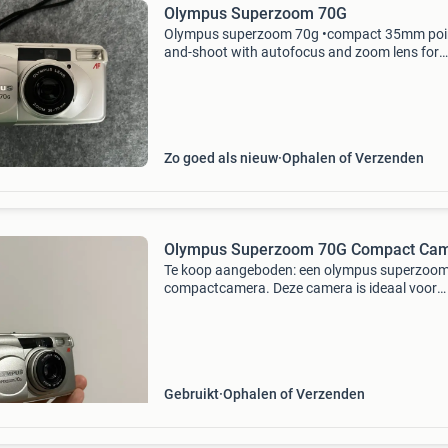
Olympus Superzoom 70G
Olympus superzoom 70g •compact 35mm poi
and-shoot with autofocus and zoom lens for
everyday film photography. •fully automatic
exposure makes it ideal for beginners and cas
shooters. &b
Zo goed als nieuw
Ophalen of Verzenden
Olympus Superzoom 70G Compact Ca
Te koop aangeboden: een olympus superzoo
compactcamera. Deze camera is ideaal voor
liefhebbers van analoge fotografie en biedt ee
gebruiksvriendelijke ervaring met zijn ingebo
zoomlens. De c
Gebruikt
Ophalen of Verzenden