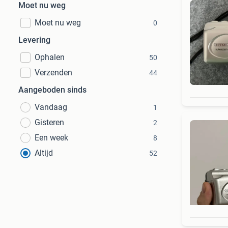
Moet nu weg
Moet nu weg
0
Levering
Ophalen
50
Verzenden
44
Aangeboden sinds
Vandaag
1
Gisteren
2
Een week
8
Altijd
52