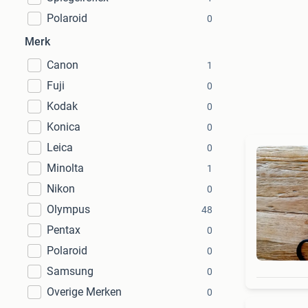
Polaroid
0
Merk
Canon
1
Fuji
0
Kodak
0
Konica
0
Leica
0
Minolta
1
Nikon
0
Olympus
48
Pentax
0
Polaroid
0
Samsung
0
Overige Merken
0