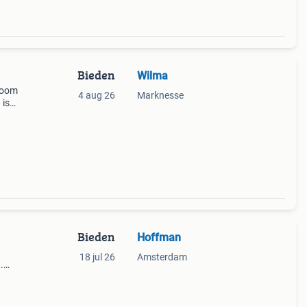
Bieden
Wilma
zoom
4 aug 26
Marknesse
 is
oort
tte ca
Bieden
Hoffman
18 jul 26
Amsterdam
.
le
er