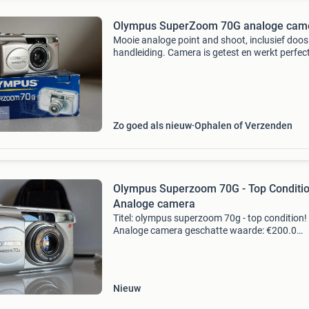
Olympus SuperZoom 70G analoge cam
Mooie analoge point and shoot, inclusief doos
handleiding. Camera is getest en werkt perfect
enige beschadiging is een kleine veeg aan de
voorkant.
Zo goed als nieuw
Ophalen of Verzenden
Olympus Superzoom 70G - Top Conditio
Analoge camera
Titel: olympus superzoom 70g - top condition!
Analoge camera geschatte waarde: €200.0
Belangrijk: winnende biedingen zijn exclusief 
koperbescherming + €3 kavel beschrijving de 
gepre
Nieuw