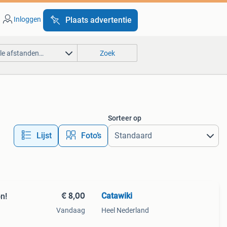
Inloggen
Plaats advertentie
lle afstanden…
Zoek
Sorteer op
Lijst
Foto’s
€ 8,00
Catawiki
n!
Vandaag
Heel Nederland