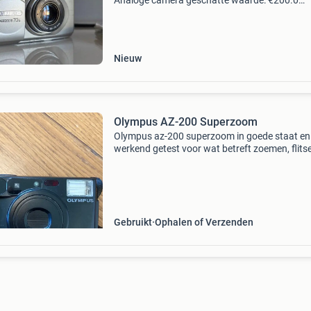
Analoge camera geschatte waarde: €200.0
Belangrijk: winnende biedingen zijn exclusief 
koperbescherming + €3 kavel beschrijving de 
gepre
Nieuw
Olympus AZ-200 Superzoom
Olympus az-200 superzoom in goede staat en
werkend getest voor wat betreft zoemen, flitse
display, etc. Mag hier verder getest worden. M
voorzien worden van 2 lithium cr123a batterij
Gebruikt
Ophalen of Verzenden