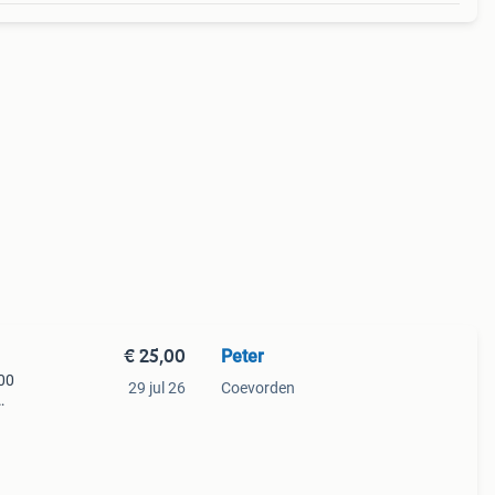
€ 25,00
Peter
00
29 jul 26
Coevorden