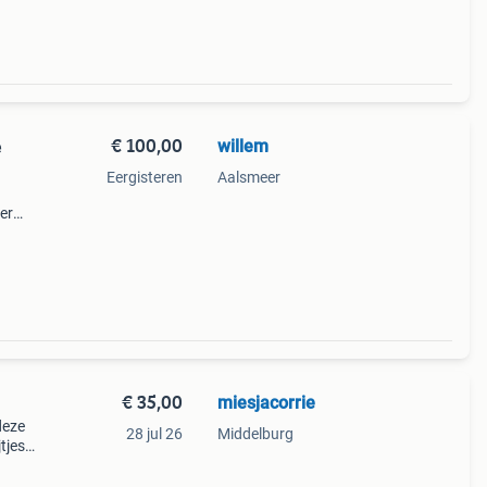
€ 100,00
willem
e
Eergisteren
Aalsmeer
er
e
ra’s.
€ 35,00
miesjacorrie
deze
28 jul 26
Middelburg
tjes