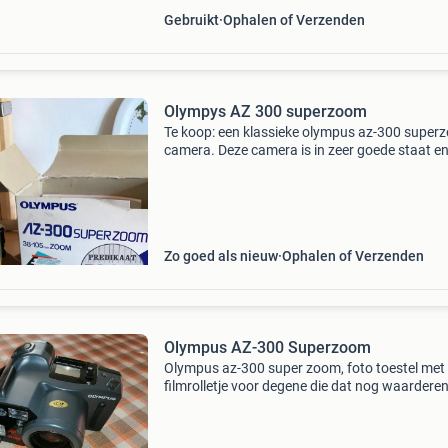
Gebruikt
Ophalen of Verzenden
Olympys AZ 300 superzoom
Te koop: een klassieke olympus az-300 super
camera. Deze camera is in zeer goede staat en
een geweldige optie voor liefhebbers van dit s
camera’s. Inclusief handleiding en tas. Nog ne
Zo goed als nieuw
Ophalen of Verzenden
Olympus AZ-300 Superzoom
Olympus az-300 super zoom, foto toestel met
filmrolletje voor degene die dat nog waarderen
Geweldige camera met super zoom, maakt he
mooie fotos, van zowel dichtbij als veraf en ze
weinig gebruik