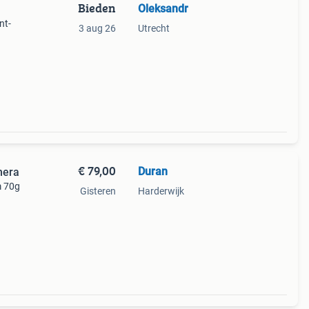
Bieden
Oleksandr
nt-
3 aug 26
Utrecht
ual
€ 79,00
Duran
mera
m 70g
Gisteren
Harderwijk
n
uwde