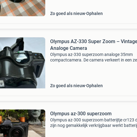
Zo goed als nieuw
Ophalen
Olympus AZ-330 Super Zoom – Vintag
Analoge Camera
Olympus az-330 superzoom analoge 35mm
compactcamera. De camera verkeert in een ze
nette staat ideaal voor liefhebbers van analog
fotografie of verzamelaars van olympus-came
Specificaties: ● me
Zo goed als nieuw
Ophalen
Olympus az-300 superzoom
Olympus az-300 superzoom batterijtje cr123 
zijn nog gemakkelijk verkrijgbaar werkt batterij
op de foto krijgt u er niet bij