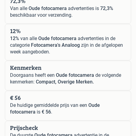
72,3%
Van alle
Oude fotocamera
advertenties is
72,3%
beschikbaar voor verzending.
12%
12%
van alle
Oude fotocamera
advertenties in de
categorie
Fotocamera's Analoog
zijn in de afgelopen
week aangeboden.
Kenmerken
Doorgaans heeft een
Oude fotocamera
de volgende
kenmerken:
Compact, Overige Merken.
€ 56
De huidige gemiddelde prijs van een
Oude
fotocamera
is
€ 56
.
Prijscheck
De duurste
Oude fotocamera
advertentie in de