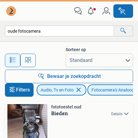
Fotocamera's Analoog
Sorteer op
Alle afstanden…
Bewaar je zoekopdracht
Filters
Audio, Tv en Foto
Fotocamera's Analoog
fototoestel oud
Bieden
Details