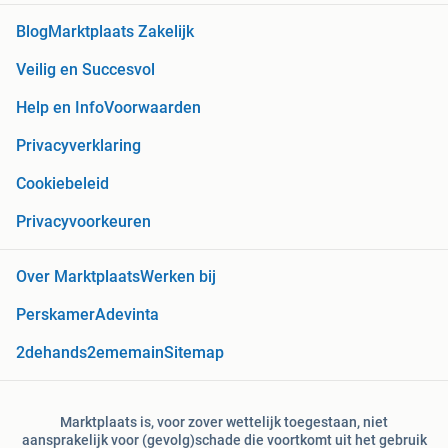
Blog
Marktplaats Zakelijk
Veilig en Succesvol
Help en Info
Voorwaarden
Privacyverklaring
Cookiebeleid
Privacyvoorkeuren
Over Marktplaats
Werken bij
Perskamer
Adevinta
2dehands
2ememain
Sitemap
Marktplaats is, voor zover wettelijk toegestaan, niet
aansprakelijk voor (gevolg)schade die voortkomt uit het gebruik