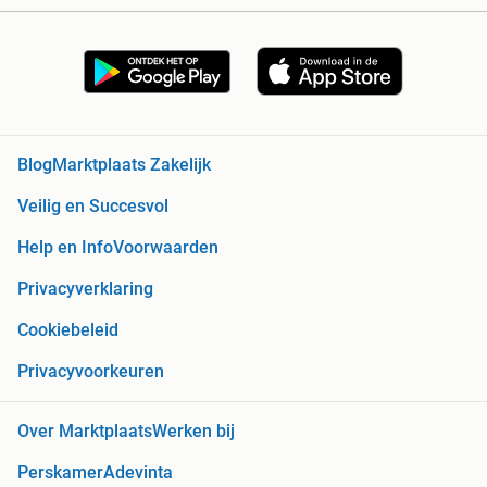
Blog
Marktplaats Zakelijk
Veilig en Succesvol
Help en Info
Voorwaarden
Privacyverklaring
Cookiebeleid
Privacyvoorkeuren
Over Marktplaats
Werken bij
Perskamer
Adevinta