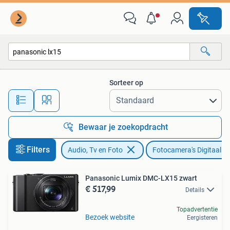
Fotocamera's Digitaal
Sorteer op
Alle afstanden…
Bewaar je zoekopdracht
Filters
Audio, Tv en Foto
Fotocamera's Digitaal
Panasonic Lumix DMC-LX15 zwart
€ 517,99
Details
Topadvertentie
Bezoek website
Eergisteren