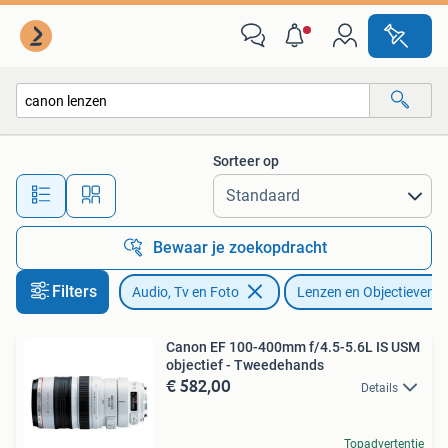
Fotografie | Lenzen en Objectieven
Sorteer op
Alle afstanden…
Bewaar je zoekopdracht
Filters
Audio, Tv en Foto
Lenzen en Objectieven
Canon EF 100-400mm f/4.5-5.6L IS USM
objectief - Tweedehands
€ 582,00
Details
Topadvertentie