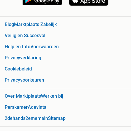
Blog
Marktplaats Zakelijk
Veilig en Succesvol
Help en Info
Voorwaarden
Privacyverklaring
Cookiebeleid
Privacyvoorkeuren
Over Marktplaats
Werken bij
Perskamer
Adevinta
2dehands
2ememain
Sitemap