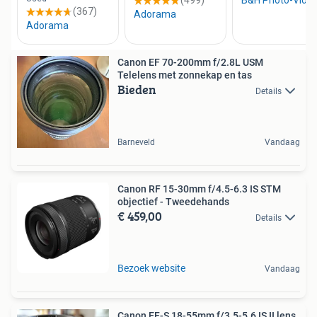
Canon EF 70-200mm f/2.8L USM
Telelens met zonnekap en tas
Bieden
Details
Barneveld
Vandaag
Canon RF 15-30mm f/4.5-6.3 IS STM
objectief - Tweedehands
€ 459,00
Details
Bezoek website
Vandaag
Canon EF-S 18-55mm f/3.5-5.6 IS II lens