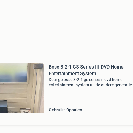
Bose 3·2·1 GS Series III DVD Home
Entertainment System
Keurige bose 3·2·1 gs series iii dvd home
entertainment system uit de oudere generatie
set bestaat uit: 2 bose luidsprekers op originel
hoge vloerstandaards. 1 Bose acoustimass-
module (subwoofer)
Gebruikt
Ophalen