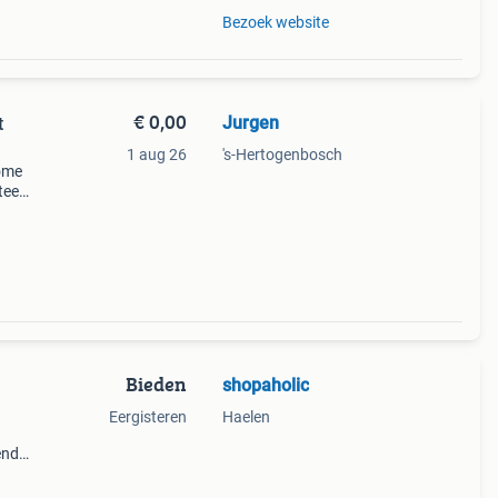
Bezoek website
€ 0,00
Jurgen
t
1 aug 26
's-Hertogenbosch
home
steem
or
ler,
Bieden
shopaholic
Eergisteren
Haelen
1
end
. Het