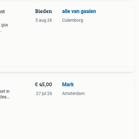
Bieden
alie van gaalen
nt
5 aug 26
Culemborg
 gsx
de
e
€ 45,00
Mark
et in
27 jul 26
Amsterdam
ideaal
acte