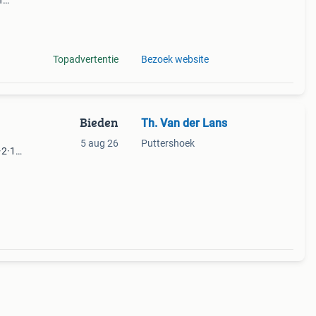
f
en —
gebr
Topadvertentie
Bezoek website
Bieden
Th. Van der Lans
5 aug 26
Puttershoek
·2·1
se-