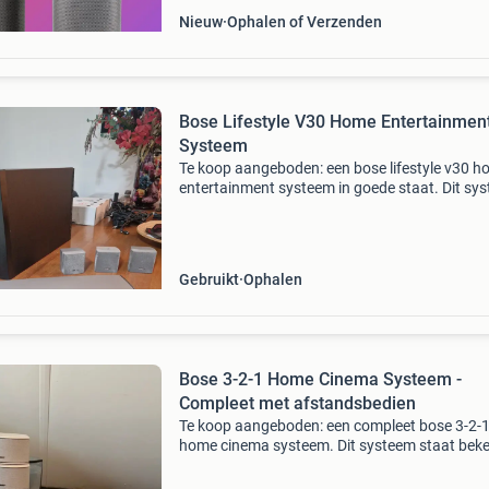
Nieuw
Ophalen of Verzenden
Bose Lifestyle V30 Home Entertainmen
Systeem
Te koop aangeboden: een bose lifestyle v30 
entertainment systeem in goede staat. Dit sy
levert een indrukwekkende geluidskwaliteit vo
zowel films als muziek. Het omvat de mediaspe
acou
Gebruikt
Ophalen
Bose 3-2-1 Home Cinema Systeem -
Compleet met afstandsbedien
Te koop aangeboden: een compleet bose 3-2-
home cinema systeem. Dit systeem staat bek
om zijn indrukwekkende geluidskwaliteit en
compacte design, ideaal voor elke woonkamer