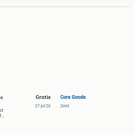
Gratis
Core Goods
os
27 jul 26
Zeist
ct
f
en —
gebr