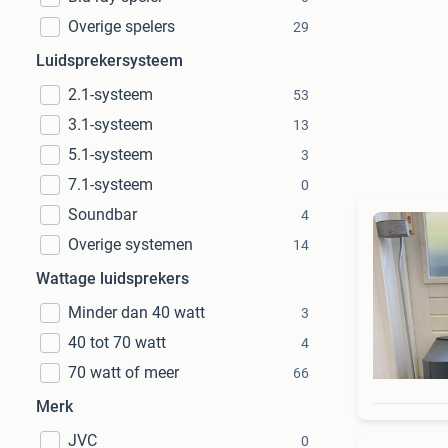
Overige spelers
29
Luidsprekersysteem
2.1-systeem
53
3.1-systeem
13
5.1-systeem
3
7.1-systeem
0
Soundbar
4
Overige systemen
14
Wattage luidsprekers
Minder dan 40 watt
3
40 tot 70 watt
4
70 watt of meer
66
Merk
JVC
0