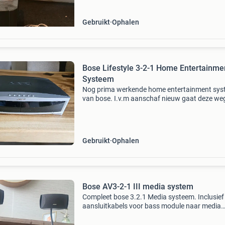
systeem omvat de a
Gebruikt
Ophalen
Bose Lifestyle 3-2-1 Home Entertainme
Systeem
Nog prima werkende home entertainment sy
van bose. I.v.m aanschaf nieuw gaat deze weg
Losse speakers, en een subwoofer met
afstandbediening. Helemaal compleet.
Gebruikt
Ophalen
Bose AV3-2-1 III media system
Compleet bose 3.2.1 Media systeem. Inclusief
aansluitkabels voor bass module naar media
systeem en speakers. Afstandsbediening en
speaker standaards. Let op * media systeem 