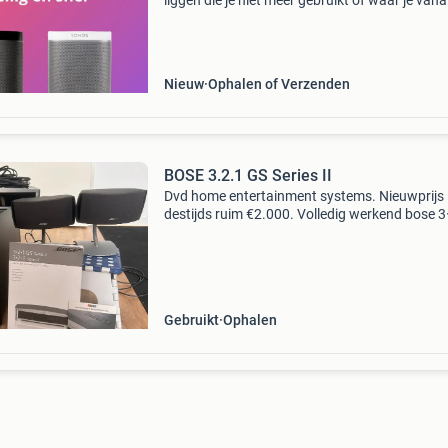
liggen die je niet meer gebruikt of waar je vana
wilt? Wij zijn op zoek naar alle sonos product
werkend, kapot, licht gebruikt of zelfs nog on
Nieuw
Ophalen of Verzenden
BOSE 3.2.1 GS Series II
Dvd home entertainment systems. Nieuwprijs
destijds ruim €2.000. Volledig werkend bose 3
homecinemasysteem met de kenmerkende bo
geluidskwaliteit.
Gebruikt
Ophalen