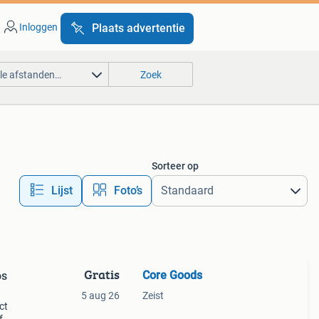
Inloggen
Plaats advertentie
lle afstanden…
Zoek
Sorteer op
Lijst
Foto’s
Gratis
Core Goods
os
5 aug 26
Zeist
ct