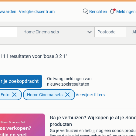
waarden
Veiligheidscentrum
Berichten
Meldingen
Home Cinema-sets
A
111 resultaten
voor 'bose 3 2 1'
Ontvang meldingen van
r je zoekopdracht
nieuwe zoekresultaten
 Foto
Home Cinema-sets
Verwijder filters
Ga je verhuizen? Wij kopen je al je Son
producten
Ga je verhuizen en heb jij nog een sonos produ