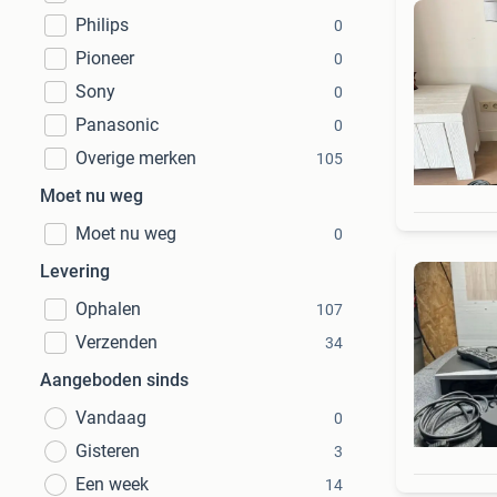
Philips
0
Pioneer
0
Sony
0
Panasonic
0
Overige merken
105
Moet nu weg
Moet nu weg
0
Levering
Ophalen
107
Verzenden
34
Aangeboden sinds
Vandaag
0
Gisteren
3
Een week
14