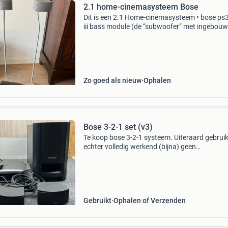
2.1 home-cinemasysteem Bose
Dit is een 2.1 Home-cinemasysteem • bose ps
iii bass module (de “subwoofer” met ingebou
versterker) • bose 3·2·1 media center (het
zilver/zwarte kastje met display en afstandsb
Zo goed als nieuw
Ophalen
Bose 3-2-1 set (v3)
Te koop bose 3-2-1 systeem. Uiteraard gebruik
echter volledig werkend (bijna) geen
gebruikssporen. Voor mij overbodig: doe een l
bod en hij is van u!
Gebruikt
Ophalen of Verzenden