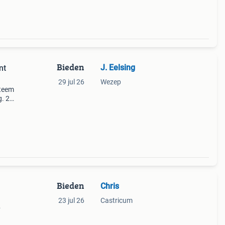
Bieden
J. Eelsing
nt
29 jul 26
Wezep
steem
. 2
Bieden
Chris
23 jul 26
Castricum
werkt