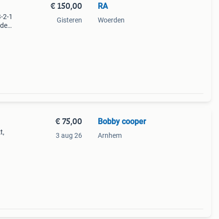
€ 150,00
RA
3-2-1
Gisteren
Woerden
wde
edieni
€ 75,00
Bobby cooper
t,
3 aug 26
Arnhem
euk