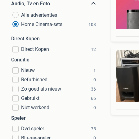
Audio, Tv en Foto
Alle advertenties
Home Cinema-sets
108
Direct Kopen
Direct Kopen
12
Conditie
Nieuw
1
Refurbished
0
Zo goed als nieuw
36
Gebruikt
66
Niet werkend
0
Speler
Dvd-speler
75
Blu-ray-speler
0