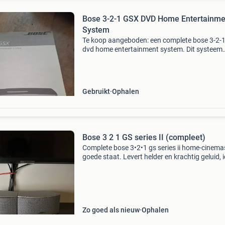
Bose 3-2-1 GSX DVD Home Entertainme
System
Te koop aangeboden: een complete bose 3-2-1
dvd home entertainment system. Dit systeem
verkeert in goede staat en levert een uitsteken
geluidskwaliteit. Inclusief acoustimass modul
(subwoofer),
Gebruikt
Ophalen
Bose 3 2 1 GS series II (compleet)
Complete bose 3•2•1 gs series ii home-cinemas
goede staat. Levert helder en krachtig geluid, 
voor films, series en muziek. Dankzij het comp
ontwerp past de set in vrijwel ied
Zo goed als nieuw
Ophalen