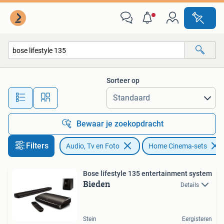
Home Cinema-sets
Sorteer op
Alle afstanden…
Bewaar je zoekopdracht
Filters
Audio, Tv en Foto
Home Cinema-sets
Bose lifestyle 135 entertainment system
Bieden
Details
Stein
Eergisteren