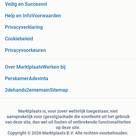
Veilig en Succesvol
Help en Info
Voorwaarden
Privacyverklaring
Cookiebeleid
Privacyvoorkeuren
Over Marktplaats
Werken bij
Perskamer
Adevinta
2dehands
2ememain
Sitemap
Marktplaats is, voor zover wettelijk toegestaan, niet
aansprakelijk voor (gevolg)schade die voortkomt uit het gebruik
van deze site, dan wel uit fouten of ontbrekende functionaliteiten
op deze site.
Copyright © 2026 Marktplaats B.V. Alle rechten voorbehouden.