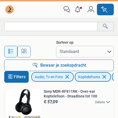
Koptelefoons
Sorteer op
Alle afstanden…
Bewaar je zoekopdracht
Filters
Audio, Tv en Foto
Koptelefoons
S
Sony MDR-RF811RK - Over-ear
Koptelefoon - Draadloos tot 100
€ 57,09
Details