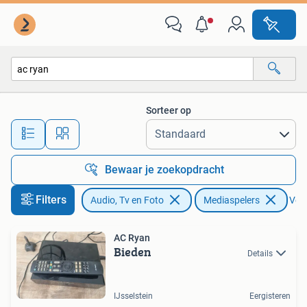
Mediaspelers
Sorteer op
Alle afstanden…
Bewaar je zoekopdracht
Filters
Audio, Tv en Foto
Mediaspelers
Verw
AC Ryan
Bieden
Details
IJsselstein
Eergisteren