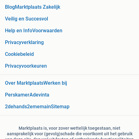
Blog
Marktplaats Zakelijk
Veilig en Succesvol
Help en Info
Voorwaarden
Privacyverklaring
Cookiebeleid
Privacyvoorkeuren
Over Marktplaats
Werken bij
Perskamer
Adevinta
2dehands
2ememain
Sitemap
Marktplaats is, voor zover wettelijk toegestaan, niet
aansprakelijk voor (gevolg)schade die voortkomt uit het gebruik