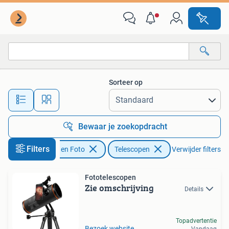
Optische apparatuur | Telescopen
Sorteer op
Alle afstanden…
Bewaar je zoekopdracht
Filters
Audio, Tv en Foto
Telescopen
Verwijder filters
Fototelescopen
Zie omschrijving
Details
Topadvertentie
Bezoek website
Vandaag