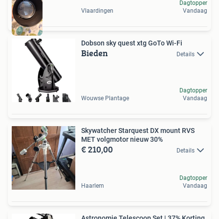
Dagtopper
Vlaardingen
Vandaag
Dobson sky quest xtg GoTo Wi-Fi
Bieden
Details
Dagtopper
Wouwse Plantage
Vandaag
Skywatcher Starquest DX mount RVS
MET volgmotor nieuw 30%
€ 210,00
Details
Dagtopper
Haarlem
Vandaag
Astronomie Telescoop Set | 37% Korting