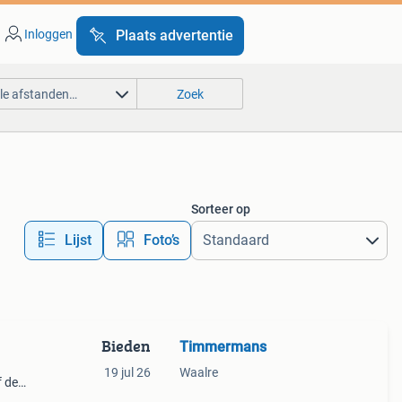
Inloggen
Plaats advertentie
lle afstanden…
Zoek
Sorteer op
Lijst
Foto’s
Bieden
Timmermans
19 jul 26
Waalre
f de