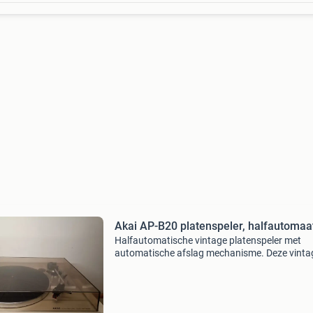
Akai AP-B20 platenspeler, halfautomaa
Halfautomatische vintage platenspeler met
automatische afslag mechanisme. Deze vinta
platenspeler uit 1980-81 is voorzien van een
nagaoka jt-511 met goede naald.