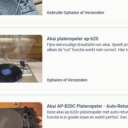
platenspele
Gebruikt
Ophalen of Verzenden
Akai platenspeler ap-b20
Fijne eenvoudige draaitafel van akai. Speelt p
alleen de "cut" functie werkt niet correct. Hier t
beluisteren. Plekje bovenop de kap (foto 10) a
ap-b20 specificaties: draaiplateau: 3
Ophalen of Verzenden
Akai AP-B20C Platenspeler - Auto-Retu
Deze akai ap-b20c platenspeler met auto-retu
functie is in goede staat en werkt perfect. Een
betrouwbare keuze voor de muziekliefhebber d
zoek is naar een klassieke platenspeler. Het