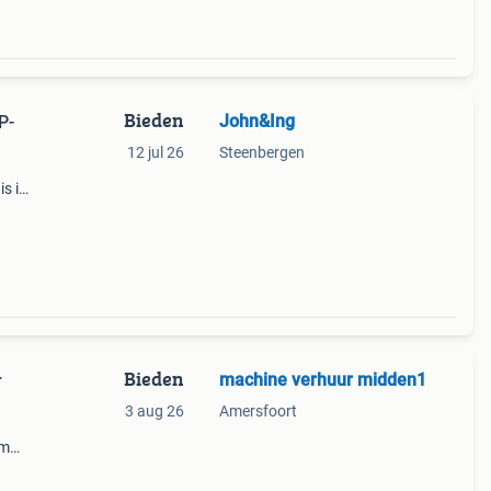
Bieden
John&Ing
P-
12 jul 26
Steenbergen
is in
als te
ie
Bieden
machine verhuur midden1
r
3 aug 26
Amersfoort
om
yist