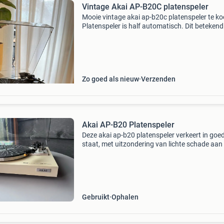
Vintage Akai AP-B20C platenspeler
Mooie vintage akai ap-b20c platenspeler te ko
Platenspeler is half automatisch. Dit betekend
de platenspeler aan het einde van de plaat de
zelf terug plaatst naar de start positie. Platen
Zo goed als nieuw
Verzenden
Akai AP-B20 Platenspeler
Deze akai ap-b20 platenspeler verkeert in goe
staat, met uitzondering van lichte schade aan
stofkap, scharnier is vervangen. De platenspel
werkt naar behoren en is klaar voor gebruik. E
mooie
Gebruikt
Ophalen