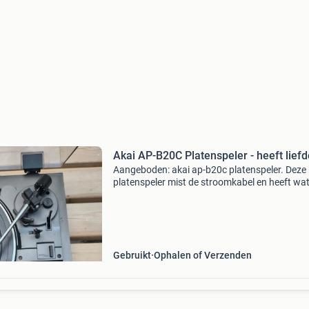
Akai AP-B20C Platenspeler - heeft liefd
Aangeboden: akai ap-b20c platenspeler. Deze
platenspeler mist de stroomkabel en heeft wa
aandacht nodig om weer volledig functioneel 
zijn. Een project voor de liefhebber of handige
die deze
Gebruikt
Ophalen of Verzenden