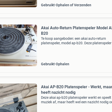
Gebruikt
Ophalen of Verzenden
Akai Auto-Return Platenspeler Model A
B20
Te koop aangeboden: een akai auto-return
platenspeler, model ap-b20. Deze platenspeler 
gebruikte staat en heeft wat stofophoping, zo
zien is op de foto&#39;s. De functionaliteit is n
Gebruikt
Ophalen
Akai AP-B20 Platenspeler - Werkt, maa
heeft nazicht nodig
Deze akai ap-b20 platenspeler werkt en speelt
muziek af, maar heeft wel een nazicht nodig 
optimaal te functioneren. Ideaal voor de hobb
of iemand die op zoek is naar een project. De