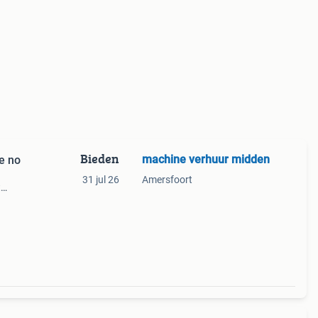
Bieden
machine verhuur midden
e no
31 jul 26
Amersfoort
t
te
 harry