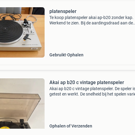
platenspeler
Te koop platenspeler akai ap-b20 zonder kap.
Werkend te zien. Bij de aardingsdraad aan de
achterzijde ontbreekt het metalen vorkje. Bied
vanaf 30 euro. Alleen ophalen.
Gebruikt
Ophalen
Akai ap b20 c vintage platenspeler
Akai ap b20 c vintage platenspeler. De speler i
getest en werkt. De snelheid bij het spelen vari
alleen soms. Dit zal waarschijnlijk met de stel
schroef verholpen kunnen worden. De platens
m
Ophalen of Verzenden