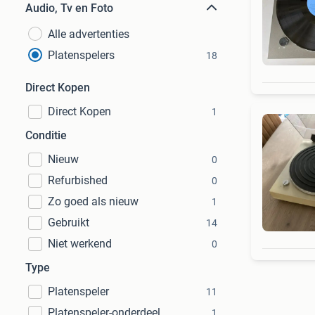
Audio, Tv en Foto
Alle advertenties
Platenspelers
18
Direct Kopen
Direct Kopen
1
Conditie
Nieuw
0
Refurbished
0
Zo goed als nieuw
1
Gebruikt
14
Niet werkend
0
Type
Platenspeler
11
Platenspeler-onderdeel
1