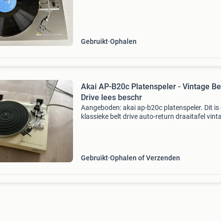
positioneert. Hierdoor voorkom je beschadigi
van het vinyl. Ka
Gebruikt
Ophalen
Akai AP-B20c Platenspeler - Vintage Be
Drive lees beschr
Aangeboden: akai ap-b20c platenspeler. Dit is
klassieke belt drive auto-return draaitafel vint
platenspeler. Moet nieuwe naald op draait wel
afslag doet het ook goed. Plint is niet heel moo
Gebruikt
Ophalen of Verzenden