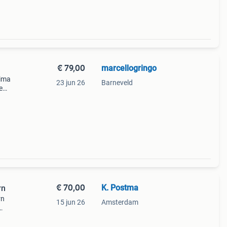
€ 79,00
marcellogringo
rima
23 jun 26
Barneveld
e
kai
€ 70,00
K. Postma
rn
rn
15 jun 26
Amsterdam
ie op