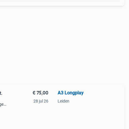
€ 75,00
A3 Longplay
t.
28 jul 26
Leiden
ge