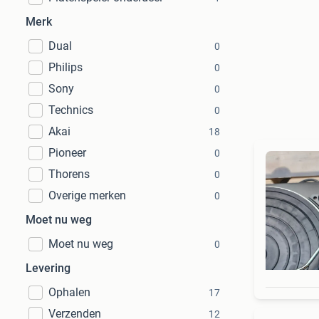
Merk
Dual
0
Philips
0
Sony
0
Technics
0
Akai
18
Pioneer
0
Thorens
0
Overige merken
0
Moet nu weg
Moet nu weg
0
Levering
Ophalen
17
Verzenden
12