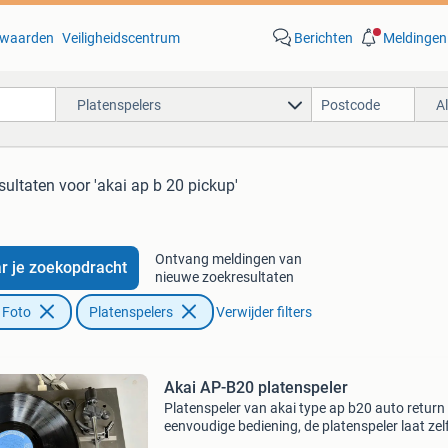
waarden
Veiligheidscentrum
Berichten
Meldingen
Platenspelers
A
sultaten
voor 'akai ap b 20 pickup'
Ontvang meldingen van
r je zoekopdracht
nieuwe zoekresultaten
 Foto
Platenspelers
Verwijder filters
Akai AP-B20 platenspeler
Platenspeler van akai type ap b20 auto return
eenvoudige bediening, de platenspeler laat zel
naald zakken op de plek waar je de arm