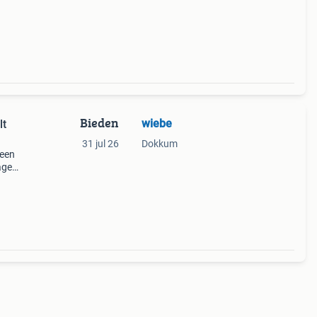
ng
Bieden
wiebe
lt
31 jul 26
Dokkum
 een
age
i .