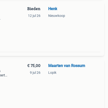
Bieden
Henk
12 jul 26
Nieuwkoop
en
€ 75,00
Maarten van Rossum
s
9 jul 26
Lopik
eert
peler