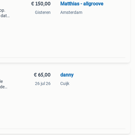
€ 150,00
Matthias - allgroove
op.
Gisteren
Amsterdam
 dat
 arm
sp
€ 65,00
danny
de
26 jul 26
Cuijk
 de
er
en