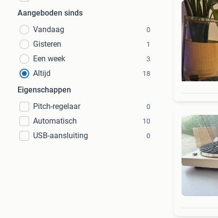
Aangeboden sinds
Vandaag
0
Gisteren
1
Een week
3
Altijd
18
Eigenschappen
Pitch-regelaar
0
Automatisch
10
USB-aansluiting
0