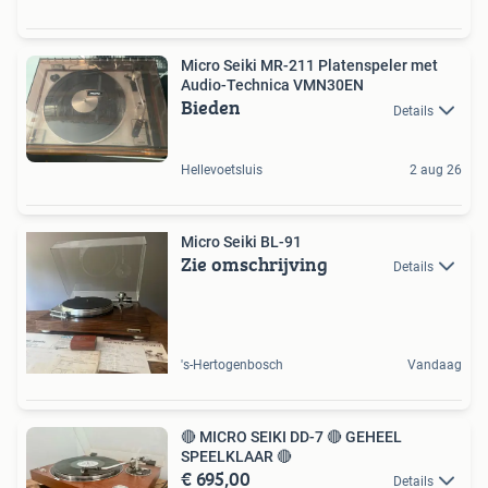
Micro Seiki MR-211 Platenspeler met
Audio-Technica VMN30EN
Bieden
Details
Hellevoetsluis
2 aug 26
Micro Seiki BL-91
Zie omschrijving
Details
's-Hertogenbosch
Vandaag
🔴 MICRO SEIKI DD-7 🔴 GEHEEL
SPEELKLAAR 🔴
€ 695,00
Details