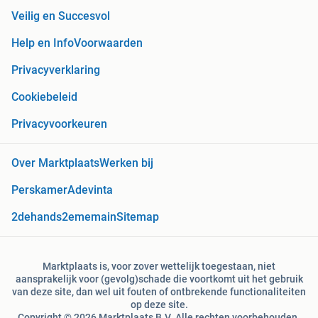
Veilig en Succesvol
Help en Info
Voorwaarden
Privacyverklaring
Cookiebeleid
Privacyvoorkeuren
Over Marktplaats
Werken bij
Perskamer
Adevinta
2dehands
2ememain
Sitemap
Marktplaats is, voor zover wettelijk toegestaan, niet
aansprakelijk voor (gevolg)schade die voortkomt uit het gebruik
van deze site, dan wel uit fouten of ontbrekende functionaliteiten
op deze site.
Copyright © 2026 Marktplaats B.V. Alle rechten voorbehouden.