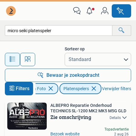
Platenspelers
Sorteer op
Alle afstanden…
Bewaar je zoekopdracht
Filters
Audio, Tv en Foto
Platenspelers
Verwijder filters
ALBEPRO Reparatie Onderhoud
TECHNICS SL-1200 MK2 MK5 M5G GLD
Zie omschrijving
Details
Topadvertentie
Bezoek website
2 aug 26