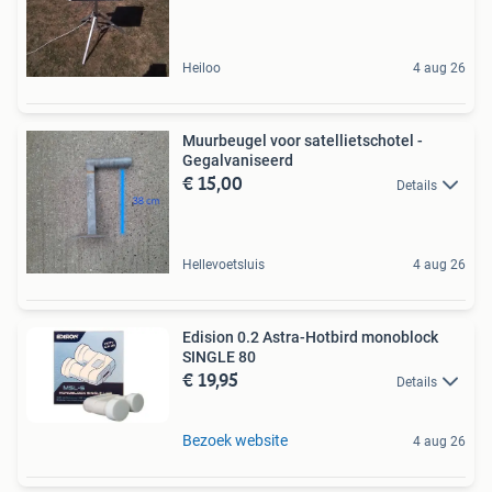
Heiloo
4 aug 26
Muurbeugel voor satellietschotel -
Gegalvaniseerd
€ 15,00
Details
Hellevoetsluis
4 aug 26
Edision 0.2 Astra-Hotbird monoblock
SINGLE 80
€ 19,95
Details
Bezoek website
4 aug 26