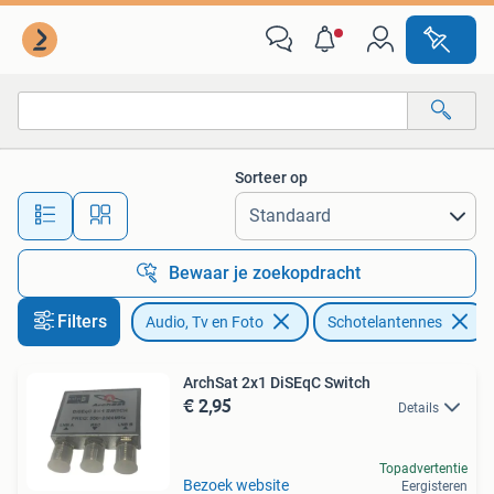
Schotelantennes
Sorteer op
Alle afstanden…
Bewaar je zoekopdracht
Filters
Audio, Tv en Foto
Schotelantennes
ArchSat 2x1 DiSEqC Switch
€ 2,95
Details
Topadvertentie
Bezoek website
Eergisteren