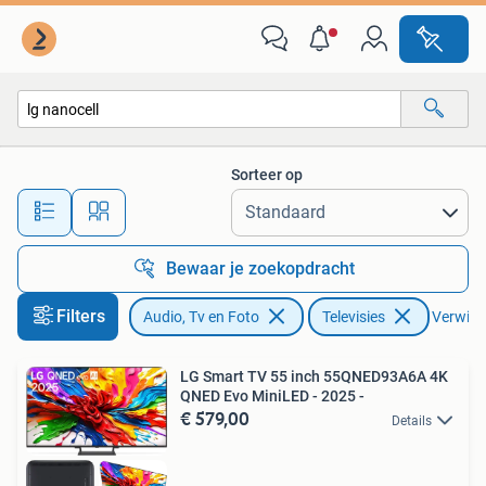
Televisies
Sorteer op
Alle afstanden…
Bewaar je zoekopdracht
Filters
Audio, Tv en Foto
Televisies
Verwijde
LG Smart TV 55 inch 55QNED93A6A 4K
QNED Evo MiniLED - 2025 -
€ 579,00
Details