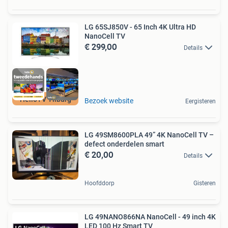
LG 65SJ850V - 65 Inch 4K Ultra HD
NanoCell TV
€ 299,00
Details
HelloTV Tilburg
Bezoek website
Eergisteren
LG 49SM8600PLA 49” 4K NanoCell TV –
defect onderdelen smart
€ 20,00
Details
Hoofddorp
Gisteren
LG 49NANO866NA NanoCell - 49 inch 4K
LED 100 Hz Smart TV