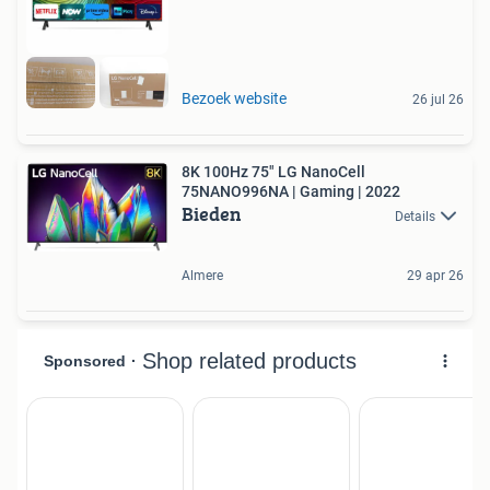
Bezoek website
26 jul 26
8K 100Hz 75" LG NanoCell
75NANO996NA | Gaming | 2022
Bieden
Details
Almere
29 apr 26