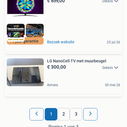
€ 659,00
Details
1 jaar garantie
Bezoek website
25 jul 26
LG NanoCell TV met muurbeugel
€ 300,00
Details
Almere
30 mei 26
1
2
3
Pagina 1 van 3