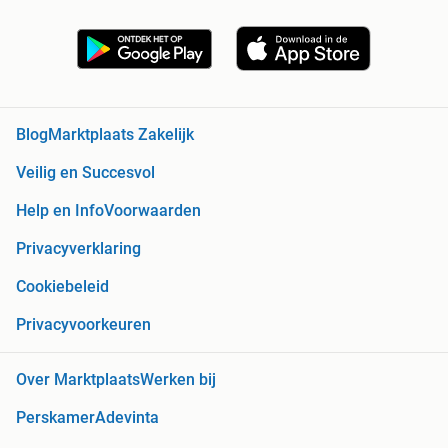
Blog
Marktplaats Zakelijk
Veilig en Succesvol
Help en Info
Voorwaarden
Privacyverklaring
Cookiebeleid
Privacyvoorkeuren
Over Marktplaats
Werken bij
Perskamer
Adevinta