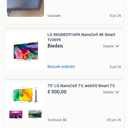
Vaassen
8 jul 26
LG 86QNED916PA NanoCell 4K Smart
Tv3699
Bieden
Details
Bezoek website
8 jul 26
75" LG NanoCell TV, webOS Smart TV
€ 500,00
Details
Turnhout, BE
29 jun 26