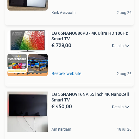
Kerk-Avezaath
2 aug 26
LG 65NANO886PB - 4K Ultra HD 100Hz
Smart TV
€ 729,00
Details
1 jaar garantie
Bezoek website
2 aug 26
LG 55NANO916NA 55 inch 4K NanoCell
Smart TV
€ 450,00
Details
Amsterdam
18 jul 26