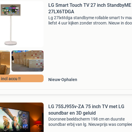
LG Smart Touch TV 27 inch StandbyME
27LX6TDGA
Lg 27lx6tdga standbyme rollable smart tv ma
liefst 4 uur kijken zonder stroom. Nieuw in do
uiteraard 2 jaar garantie direct beschikbaar :
levertijd is 1 á 2 dagen of af te halen in onze w
incl accu !!
Nieuw
Ophalen
LG 75SJ955v-ZA 75 inch TV met LG
soundbar en 3D geluid
Doorsnee beeldscherm 198 cm en duurste
soundbar erbij van lg. Nieuwprijs was complee
4.800 Euro incl. Muurbeugel. Prachtige lg