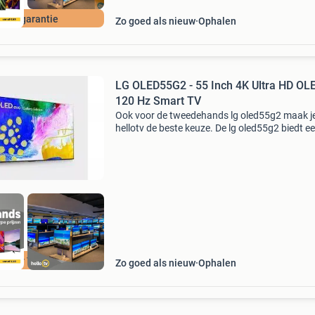
 jaar garantie
Zo goed als nieuw
Ophalen
LG OLED55G2 - 55 Inch 4K Ultra HD OL
120 Hz Smart TV
Ook voor de tweedehands lg oled55g2 maak je
hellotv de beste keuze. De lg oled55g2 biedt e
indrukwekkende beeldkwaliteit met diepe
zwarttinten en levendige kleuren, ondersteun
de geavancee
ellotv Tilburg
Zo goed als nieuw
Ophalen