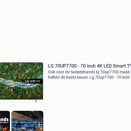
LG 70UP7700 - 70 inch 4K LED Smart T
Ook voor de tweedehands lg 70up7700 maak je
hellotv de beste keuze. Lg 70up7700 - 70 inch
led smart tv beschrijving de lg 70up7700 is ee
inch 4k led-televisie die zorgt voor helder en g