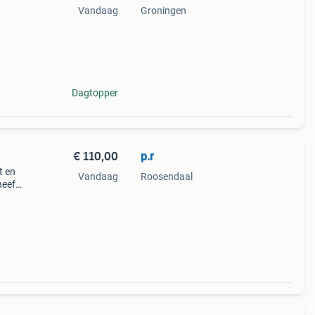
Vandaag
Groningen
ikt,
Dagtopper
€ 110,00
p.r
t en
Vandaag
Roosendaal
heeft
 is