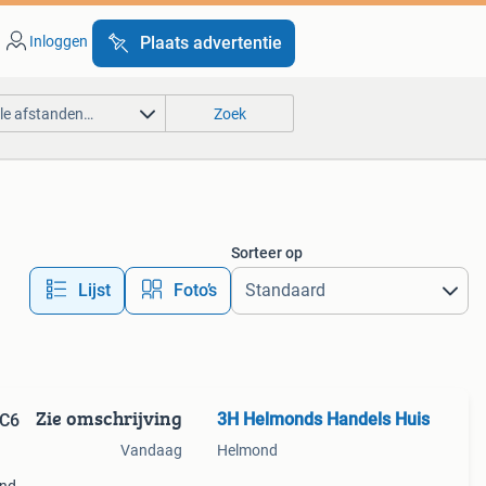
Inloggen
Plaats advertentie
lle afstanden…
Zoek
Sorteer op
Lijst
Foto’s
Zie omschrijving
3H Helmonds Handels Huis
 C6
Vandaag
Helmond