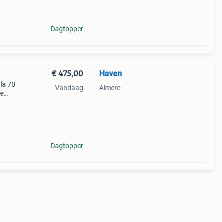
ieuwe
Dagtopper
€ 475,00
Haven
la 70
Vandaag
Almere
ie
ien
ect to
Dagtopper