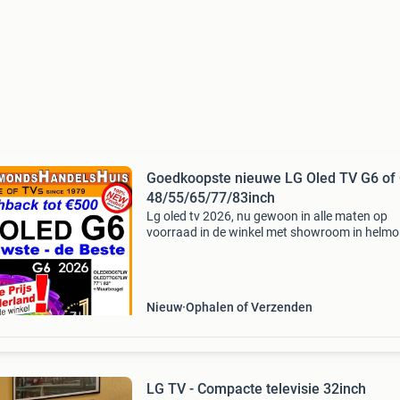
Goedkoopste nieuwe LG Oled TV G6 of
48/55/65/77/83inch
Lg oled tv 2026, nu gewoon in alle maten op
voorraad in de winkel met showroom in helmo
Kom kijken overtuig jezelf en als je het bevalt k
de tv zelfs direct mee nemen. Nieuwste model,
direct a
Nieuw
Ophalen of Verzenden
LG TV - Compacte televisie 32inch