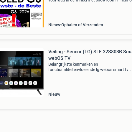
voorraad in de winkel met showroom in helmo
Kom kijken overtuig jezelf en als je het bevalt k
de tv zelfs direct mee nemen. Nieuwste model,
direct a
Nieuw
Ophalen of Verzenden
Veiling - Sencor (LG) SLE 32S803B Sma
webOS TV
Belangrijkste kenmerken en
functionaliteitenvloeiende lg webos smart tv
interface: dankzij de integratie van lg webos
profiteer je van een overzichtelijk startscherm.
hebt direct toegang tot alle p
Nieuw