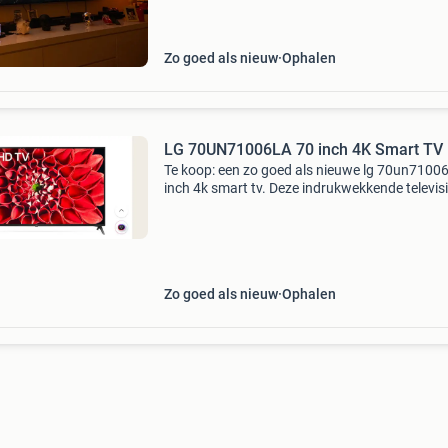
75sj955v-za 75 inch televisie in zo goed als n
staat. Het beeld is
Zo goed als nieuw
Ophalen
LG 70UN71006LA 70 inch 4K Smart TV
Te koop: een zo goed als nieuwe lg 70un71006
inch 4k smart tv. Deze indrukwekkende televis
biedt een haarscherp 4k uhd beeld en is voorz
van smart tv functionaliteiten, waardoor je dir
Zo goed als nieuw
Ophalen