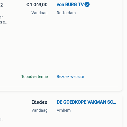
€ 1.049,00
von BURG TV
 2
Vandaag
Rotterdam
ar
os en
inkel
Topadvertentie
Bezoek website
Bieden
DE GOEDKOPE VAKMAN SCHILDER
Vandaag
Arnhem
t