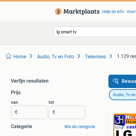
Help en info
Voor
1.129 re
Home
Audio, Tv en Foto
Televisies
Verfijn resultaten
Bewaa
Prijs
Audio, Tv en
van
tot
€
€
Categorie
Wis de categorie