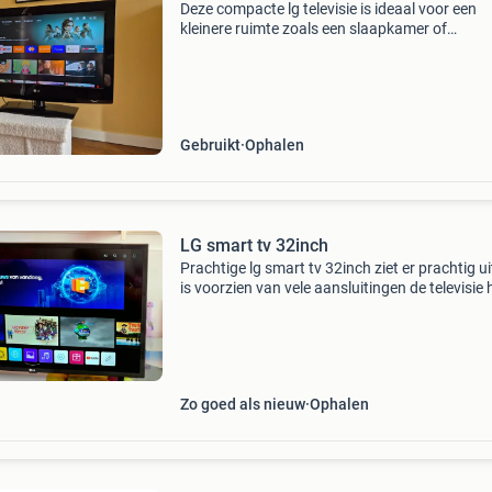
Deze compacte lg televisie is ideaal voor een
kleinere ruimte zoals een slaapkamer of
studentenkamer. Het toestel is jarenlang gebru
maar werkt nog prima. Er zijn diverse
aansluitmogelijkheden aan
Gebruikt
Ophalen
LG smart tv 32inch
Prachtige lg smart tv 32inch ziet er prachtig ui
is voorzien van vele aansluitingen de televisie 
een prachtig strak helder beeld en geluid! De tv
incl originele afstandsbediening en uiter
Zo goed als nieuw
Ophalen