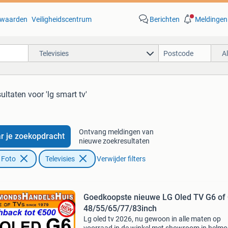
waarden
Veiligheidscentrum
Berichten
Meldingen
Televisies
A
sultaten
voor 'lg smart tv'
Ontvang meldingen van
r je zoekopdracht
nieuwe zoekresultaten
 Foto
Televisies
Verwijder filters
Goedkoopste nieuwe LG Oled TV G6 of
48/55/65/77/83inch
Lg oled tv 2026, nu gewoon in alle maten op