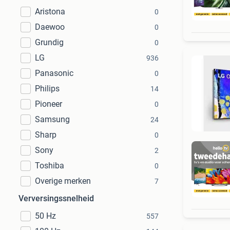
Aristona
0
1
Daewoo
0
Grundig
0
LG
936
Panasonic
0
Philips
14
Pioneer
0
Samsung
24
Sharp
0
Sony
2
Toshiba
0
Overige merken
7
H
Verversingssnelheid
50 Hz
557