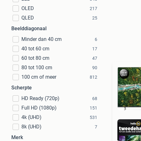
OLED
217
QLED
25
Beelddiagonaal
Minder dan 40 cm
6
40 tot 60 cm
17
60 tot 80 cm
47
80 tot 100 cm
90
100 cm of meer
812
Scherpte
HD Ready (720p)
68
Full HD (1080p)
151
4k (UHD)
531
8k (UHD)
7
Merk