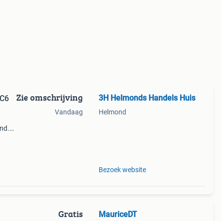
Zie omschrijving
3H Helmonds Handels Huis
 C6
Vandaag
Helmond
nd.
un je
Bezoek website
Gratis
MauriceDT