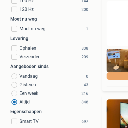
100 Hz
144
120 Hz
200
Moet nu weg
Moet nu weg
1
Levering
Ophalen
838
Verzenden
209
Aangeboden sinds
Vandaag
0
Gisteren
43
Een week
216
Altijd
848
Eigenschappen
Smart TV
697