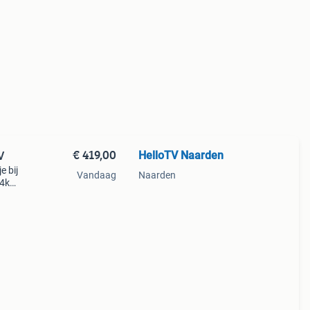
€ 419,00
HelloTV Naarden
V
 bij
Vandaag
Naarden
 4k
n 70
edet