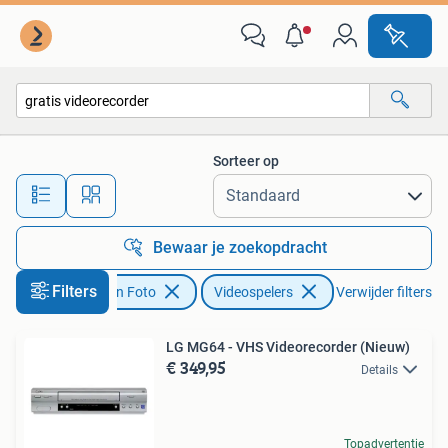
Videospelers
Sorteer op
Alle afstanden…
Bewaar je zoekopdracht
Filters
Audio, Tv en Foto
Videospelers
Verwijder filters
LG MG64 - VHS Videorecorder (Nieuw)
€ 349,95
Details
Topadvertentie