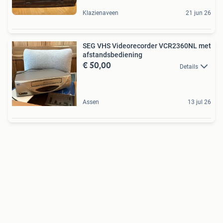
Klazienaveen
21 jun 26
SEG VHS Videorecorder VCR2360NL met
afstandsbediening
€ 50,00
Details
Assen
13 jul 26