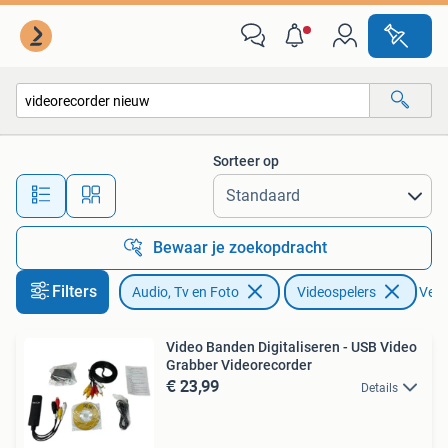
Videospelers
Sorteer op
Alle afstanden…
Bewaar je zoekopdracht
Filters
Audio, Tv en Foto
Videospelers
Verwi
Video Banden Digitaliseren - USB Video
Grabber Videorecorder
€ 23,99
Details