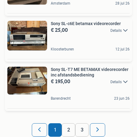
Amsterdam
28 jul 26
Sony SL-c6E betamax videorecorder
€ 25,00
Details
Kloosterburen
12 jul 26
Sony SL-T7 ME BETAMAX videorecorder
inc afstandsbediening
€ 195,00
Details
Barendrecht
23 jun 26
1
2
3