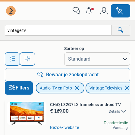
Vintage Televisies
Sorteer op
Alle afstanden…
Bewaar je zoekopdracht
Filters
Audio, Tv en Foto
Vintage Televisies
CHiQ L32G7LX frameless android TV
€ 169,00
Details
Topadvertentie
Bezoek website
Vandaag