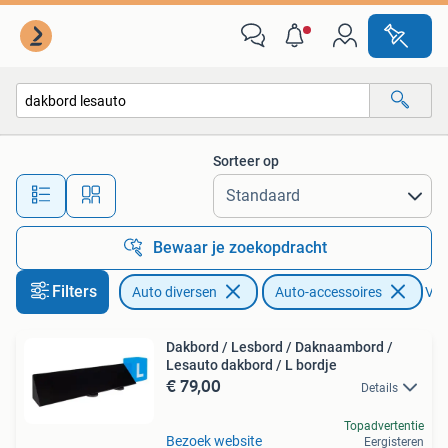
Auto-accessoires
Sorteer op
Alle afstanden…
Bewaar je zoekopdracht
Filters
Auto diversen
Auto-accessoires
Verw
Dakbord / Lesbord / Daknaambord /
Lesauto dakbord / L bordje
€ 79,00
Details
Topadvertentie
Bezoek website
Eergisteren