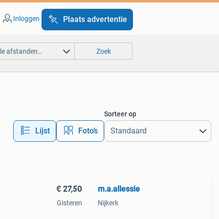
Inloggen
Plaats advertentie
lle afstanden…
Zoek
Sorteer op
Lijst
Foto’s
€ 27,50
m.a.allessie
Gisteren
Nijkerk