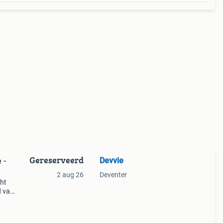
Gereserveerd
Devvie
 -
2 aug 26
Deventer
ht
d van
n
bers