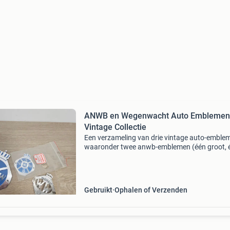
ANWB en Wegenwacht Auto Emblemen
Vintage Collectie
Een verzameling van drie vintage auto-emble
waaronder twee anwb-emblemen (één groot, 
klein) en één wegenwacht-embleem. Deze
emblemen zijn perfect voor verzamelaars of
liefhebbers van klassieke
Gebruikt
Ophalen of Verzenden