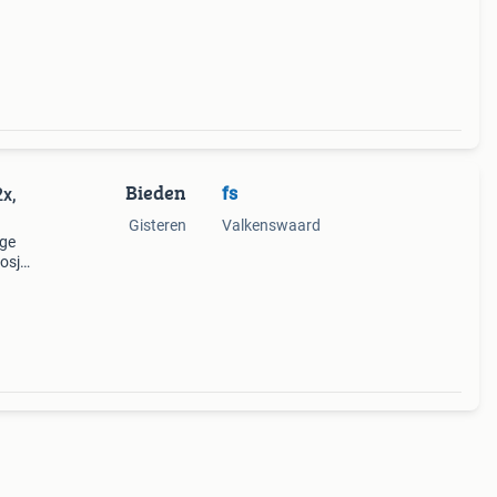
Bieden
fs
x,
Gisteren
Valkenswaard
age
osje.
en
 rood.