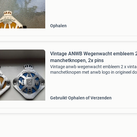
Ophalen
Vintage ANWB Wegenwacht embleem 2
manchetknopen, 2x pins
Vintage anwb wegenwacht embleem 2 x vint
manchetknopen met anwb logo in origineel do
De manchetknopen zijn goudkleurig en voorzi
van emaille details in de kleuren blauw, wit, en
2 X pi
Gebruikt
Ophalen of Verzenden