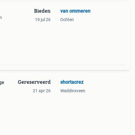
Bieden
van ommeren
n
19 jul 26
Ochten
Gereserveerd
shortacrez
ge
21 apr 26
Waddinxveen