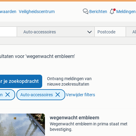
waarden
Veiligheidscentrum
Berichten
Meldingen
Auto-accessoires
A
ultaten
voor 'wegenwacht embleem'
Ontvang meldingen van
r je zoekopdracht
nieuwe zoekresultaten
en
Auto-accessoires
Verwijder filters
wegenwacht embleem
Wegenwacht embleem in prima staat met
bevestiging.