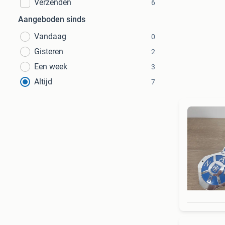
Verzenden
6
Aangeboden sinds
Vandaag
0
Gisteren
2
Een week
3
Altijd
7