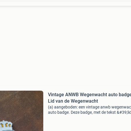
Vintage ANWB Wegenwacht auto badge
Lid van de Wegenwacht
(a) aangeboden: een vintage anwb wegenwac
auto badge. Deze badge, met de tekst &#39;li
de wegenwacht&#39; en het anwb-logo, is ee
nostalgisch item voor verzamelaars of liefheb
van