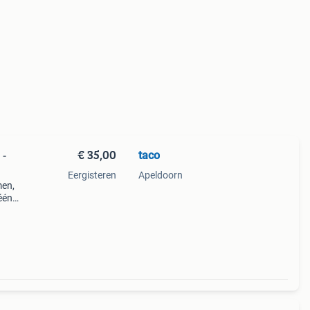
€ 35,00
taco
 -
Eergisteren
Apeldoorn
men,
één