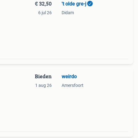
€ 32,50
't olde gre-j
6 jul 26
Didam
Bieden
weirdo
1 aug 26
Amersfoort