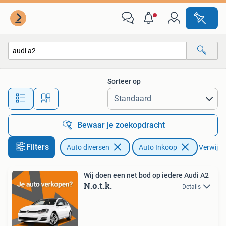
Auto Inkoop
Sorteer op
Alle afstanden…
Bewaar je zoekopdracht
Filters
Auto diversen
Auto Inkoop
Verwijder
Wij doen een net bod op iedere Audi A2
N.o.t.k.
Details