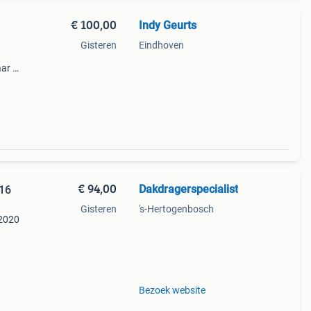
€ 100,00
Indy Geurts
Gisteren
Eindhoven
aar er
e a
€ 94,00
Dakdragerspecialist
016
Gisteren
's-Hertogenbosch
 2020
rfecte
Bezoek website