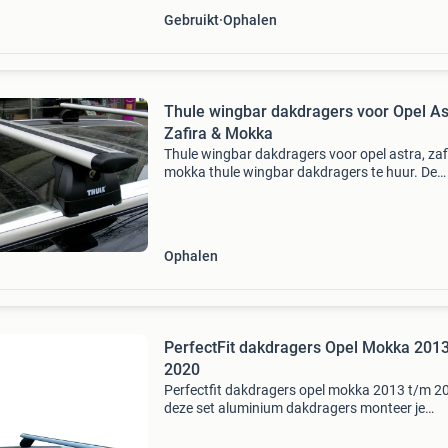
Gebruikt
Ophalen
Thule wingbar dakdragers voor Opel As
Zafira & Mokka
Thule wingbar dakdragers voor opel astra, zaf
mokka thule wingbar dakdragers te huur. De
dakdragers zijn van het type thule wingbar en
geschikt voor opel astra sports tourer 2010-
opel za
Ophalen
PerfectFit dakdragers Opel Mokka 201
2020
Perfectfit dakdragers opel mokka 2013 t/m 2
deze set aluminium dakdragers monteer je
eenvoudig op jouw voertuig met gesloten
dakrailing. De perfectfit dakdragers zijn de pe