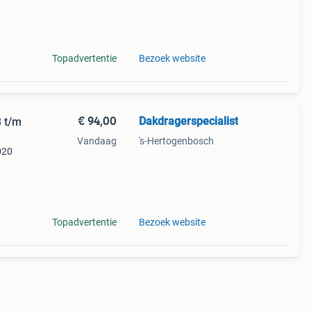
rfecte
Topadvertentie
Bezoek website
€ 94,00
Dakdragerspecialist
3 t/m
Vandaag
's-Hertogenbosch
020
rfecte
Topadvertentie
Bezoek website