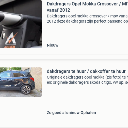
Dakdragers Opel Mokka Crossover / M
vanaf 2012
Dakdragers opel mokka crossover / mpv vana
2012 deze dakdragers zijn perfect passend o
opel mokka met gesloten/dichte dakrail en zij
ontworpen dat montage super eenvoudig is. 
de mooie
Nieuw
dakdragers te huur / dakkoffer te huur
Originele dakdragers opel mokka (zie foto) te 
en: originele dakdragers skoda citigo, vw up, s
mii te huur. €5,- per dag €12,50 per week borg:
€100,- u krijgt hulp bij de montage
Zo goed als nieuw
Ophalen