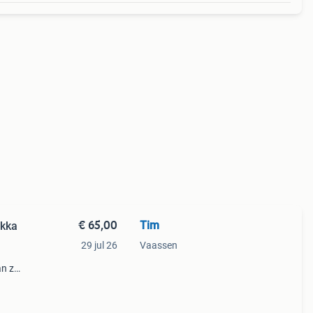
€ 65,00
Tim
okka
29 jul 26
Vaassen
an ze
gen
119