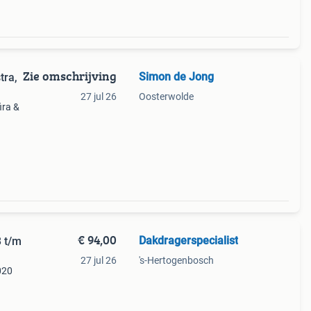
Zie omschrijving
Simon de Jong
tra,
27 jul 26
Oosterwolde
ira &
2015
€ 94,00
Dakdragerspecialist
3 t/m
27 jul 26
's-Hertogenbosch
020
rfecte