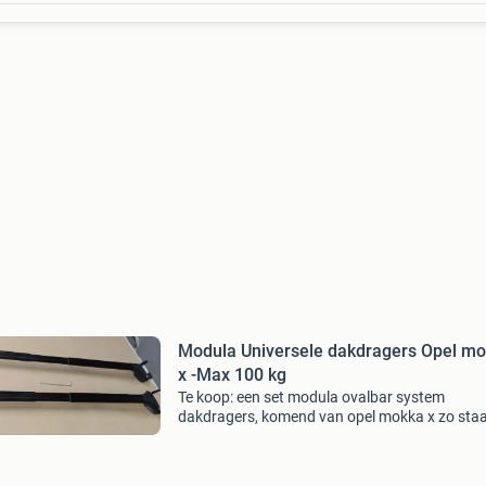
Modula Universele dakdragers Opel m
x -Max 100 kg
Te koop: een set modula ovalbar system
dakdragers, komend van opel mokka x zo sta
nog ingesteld , maar ook voor andere voertui
met gesloten dakreling , lengte instelbaar 78-
cm geschikt voo