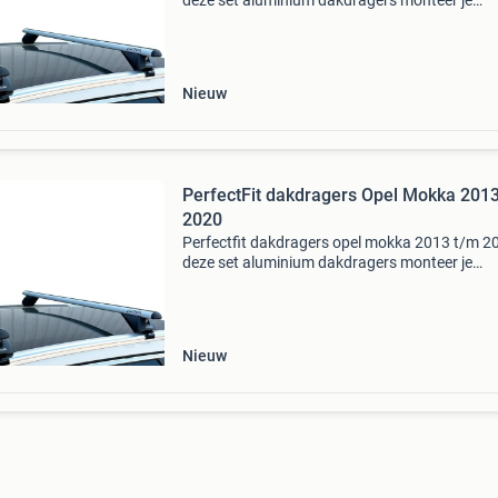
deze set aluminium dakdragers monteer je
eenvoudig op jouw voertuig met gesloten
dakrailing. De perfectfit dakdragers zijn de pe
keuze voor het v
Nieuw
PerfectFit dakdragers Opel Mokka 201
2020
Perfectfit dakdragers opel mokka 2013 t/m 2
deze set aluminium dakdragers monteer je
eenvoudig op jouw voertuig met gesloten
dakrailing. De perfectfit dakdragers zijn de pe
keuze voor het ver
Nieuw