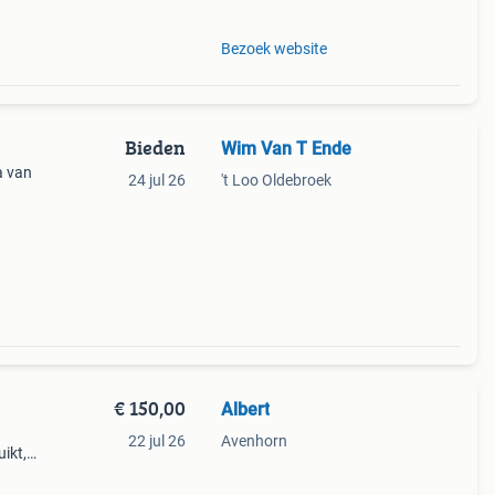
Bezoek website
Bieden
Wim Van T Ende
a van
24 jul 26
't Loo Oldebroek
€ 150,00
Albert
22 jul 26
Avenhorn
ikt,
 het