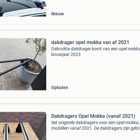
keuze voor het ver
Nieuw
dakdrager opel mokka van af 2021
Gebruikte dakdrager.komt van een opel mokk
bouwjaar 2023
Ophalen
Dakdragers Opel Mokka (vanaf 2021)
Set originele dakdragers voor een opel mokka,
modellen vanaf 2021. De dakdragers zijn gebru
maar verkeren in zeer goede staat. Ideaal voor
vervoeren van extra bagage, een dakkoffer of