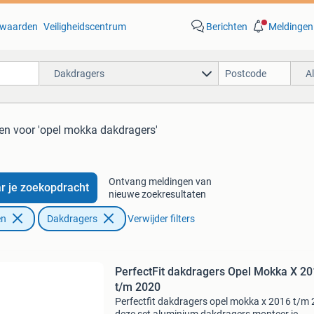
waarden
Veiligheidscentrum
Berichten
Meldingen
Dakdragers
A
ten
voor 'opel mokka dakdragers'
Ontvang meldingen van
r je zoekopdracht
nieuwe zoekresultaten
en
Dakdragers
Verwijder filters
PerfectFit dakdragers Opel Mokka X 2
t/m 2020
Perfectfit dakdragers opel mokka x 2016 t/m