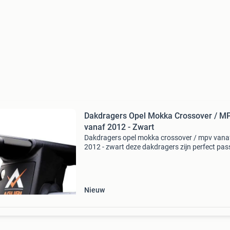
Dakdragers Opel Mokka Crossover / M
vanaf 2012 - Zwart
Dakdragers opel mokka crossover / mpv vana
2012 - zwart deze dakdragers zijn perfect pa
op jouw opel mokka met gesloten/dichte dakra
zijn zo ontworpen dat montage super eenvoudi
Door d
Nieuw