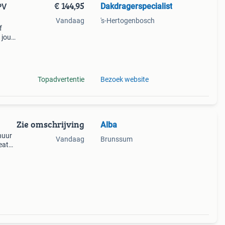
€ 144,95
Dakdragerspecialist
PV
Vandaag
's-Hertogenbosch
f
p jouw
n zo
Door
Topadvertentie
Bezoek website
Zie omschrijving
Alba
huur
Vandaag
Brunssum
eat