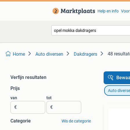
Help en info
Voor
48 resulta
Home
Auto diversen
Dakdragers
Verfijn resultaten
Bewaa
Prijs
Auto divers
van
tot
€
€
Categorie
Wis de categorie