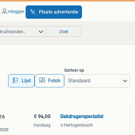
Inloggen
Plaats advertentie
lle afstanden…
Zoek
Sorteer op
Lijst
Foto’s
€ 94,00
Dakdragerspecialist
016
Vandaag
's-Hertogenbosch
 2020