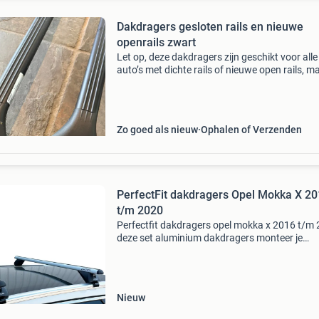
Dakdragers gesloten rails en nieuwe
openrails zwart
Let op, deze dakdragers zijn geschikt voor alle
auto’s met dichte rails of nieuwe open rails, m
moet wel een groef aan de zijkant van de rails
aanwezig zijn. Auto type auto type auto typ
Zo goed als nieuw
Ophalen of Verzenden
PerfectFit dakdragers Opel Mokka X 2
t/m 2020
Perfectfit dakdragers opel mokka x 2016 t/m
deze set aluminium dakdragers monteer je
eenvoudig op jouw voertuig met gesloten
dakrailing. De perfectfit dakdragers zijn de pe
keuze voor het v
Nieuw