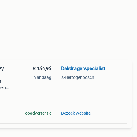
€ 154,95
Dakdragerspecialist
PV
Vandaag
's-Hertogenbosch
f
ssend
il en
g is.
Topadvertentie
Bezoek website