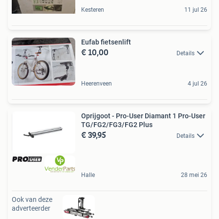
Kesteren
11 jul 26
Eufab fietsenlift
€ 10,00
Details
Heerenveen
4 jul 26
Oprijgoot - Pro-User Diamant 1 Pro-User
TG/FG2/FG3/FG2 Plus
€ 39,95
Details
Halle
28 mei 26
Ook van deze
adverteerder