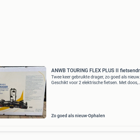
ANWB TOURING FLEX PLUS II fietsend
Twee keer gebruikte drager, zo goed als nieuw
Geschikt voor 2 elektrische fietsen. Met doos,
handleiding en opberghoes. Inklapbaar, afslui
en kantelsysteem. Ophalen in amstelveen
Zo goed als nieuw
Ophalen