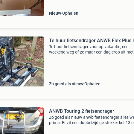
Nieuw
Ophalen
Te huur fietsendrager ANWB Flex Plus I
Te huur fietsendrager voor op vakantie, een
weekend weg of zo maar een dag erop uit met
fiets. Anwb flex plus ii gereserveerd 03 augus
t/m 19 augustus huurprijs fietsendrager: wee
vr t/m ma
Zo goed als nieuw
Ophalen
ANWB Touring 2 fietsendrager
Zo goed als nieuw anwb fietsendrager alles w
prima. Er zit een dubbelzijdige stekker ket 13 e
polig op. Kantelbaar 60 kg mag erop. Twee ja
oud. Geen aankoopbon aanwezig. Prijs is niet