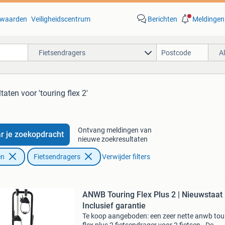
waarden
Veiligheidscentrum
Berichten
Meldingen
Fietsendragers
A
ltaten
voor 'touring flex 2'
Ontvang meldingen van
r je zoekopdracht
nieuwe zoekresultaten
en
Fietsendragers
Verwijder filters
ANWB Touring Flex Plus 2 | Nieuwstaat 
Inclusief garantie
Te koop aangeboden: een zeer nette anwb tou