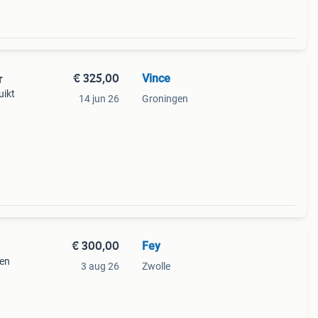
€ 325,00
Vince
r
uikt
14 jun 26
Groningen
r en
ger)
€ 300,00
Fey
een
3 aug 26
Zwolle