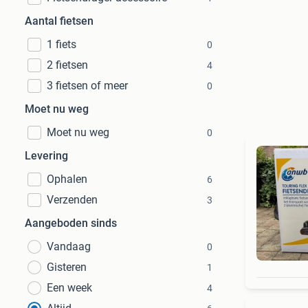
Aantal fietsen
1 fiets
0
2 fietsen
4
3 fietsen of meer
0
Moet nu weg
Moet nu weg
0
Levering
Ophalen
6
Verzenden
3
Aangeboden sinds
Vandaag
0
Gisteren
1
Een week
4