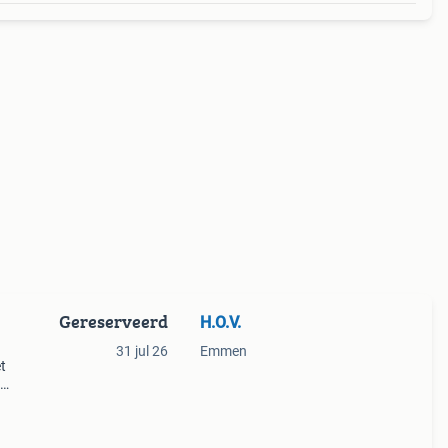
Gereserveerd
H.O.V.
31 jul 26
Emmen
t
g weg