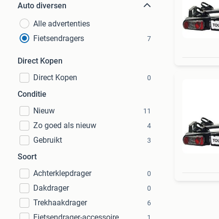
Auto diversen
Alle advertenties
Fietsendragers
7
Direct Kopen
Direct Kopen
0
Conditie
Nieuw
11
Zo goed als nieuw
4
Gebruikt
3
Soort
Achterklepdrager
0
Dakdrager
0
Trekhaakdrager
6
Fietsendrager-accessoire
1