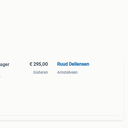
€ 295,00
Ruud Dellensen
rager
.
Gisteren
Amstelveen
tbaar