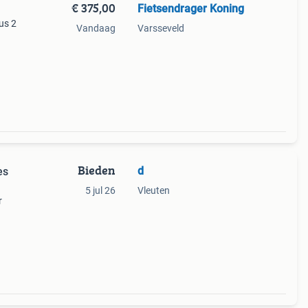
€ 375,00
Fietsendrager Koning
us 2
Vandaag
Varsseveld
kt
e
Bieden
d
es
5 jul 26
Vleuten
r
n