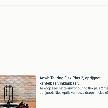
Anwb Touring Flex Plus 2, oprijgoot,
kantelbaar, inklapbaar.
Te koop zeer nette anwb touring flex plus 2 me
oprijgoot. Nieuwprijs van deze drager inclusief
oprijgoot ligt op bijna €600,-. Deze drager ma
voor €389,-. Draagvermogen 60 kg gewicht d