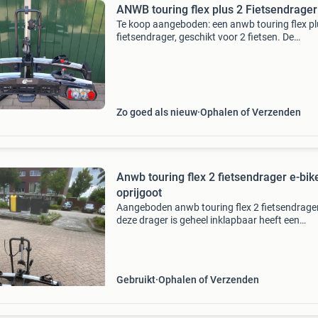
ANWB touring flex plus 2 Fietsendrager
Te koop aangeboden: een anwb touring flex pl
fietsendrager, geschikt voor 2 fietsen. De
fietsendrager is volledig gecontroleerd en wer
naar behoren. De belangrijke functies, zoals d
verlichting
Zo goed als nieuw
Ophalen of Verzenden
Anwb touring flex 2 fietsendrager e-bik
oprijgoot
Aangeboden anwb touring flex 2 fietsendrage
deze drager is geheel inklapbaar heeft een
kantelfunctie en is geschikt voor e-bikes kan
eventueel geleverd worden met oprijgoot tege
meerprijs
Gebruikt
Ophalen of Verzenden