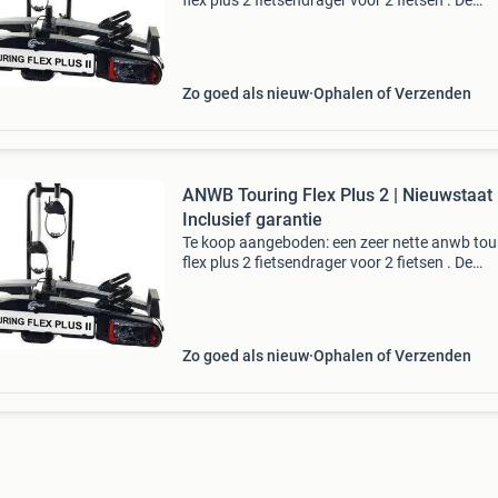
flex plus 2 fietsendrager voor 2 fietsen . De
fietsendrager verkeert in nieuwstaat en is idea
voor wie een stevige, complete en
gebruiksvriendelijke f
Zo goed als nieuw
Ophalen of Verzenden
ANWB Touring Flex Plus 2 | Nieuwstaat 
Inclusief garantie
Te koop aangeboden: een zeer nette anwb tou
flex plus 2 fietsendrager voor 2 fietsen . De
fietsendrager verkeert in nieuwstaat en is idea
voor wie een stevige, complete en
gebruiksvriendelijke f
Zo goed als nieuw
Ophalen of Verzenden