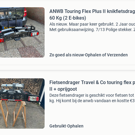
ANWB Touring Flex Plus II knikfietsdrag
60 Kg (2 E-bikes)
Als nieuw. Maar paar keer gebruikt. 2 Jaar ou
Met gebruiksaanwijzing. 7/13 Polige stekker. 
foto’s.
Zo goed als nieuw
Ophalen of Verzenden
Fietsendrager Travel & Co touring flex 
II + oprijgoot
Deze fietsendrager is geschikt voor fietsen tot
kg. Hij komt bij de anwb vandaan en kostte €
Wij hebben 2 nieuwe elektrische fietsen met he
dikke banden en die passen net niet in de go
Gebruikt
Ophalen