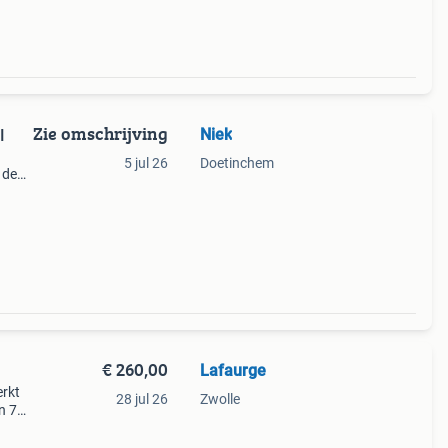
Zie omschrijving
Niek
I
5 jul 26
Doetinchem
 de
tus
kend
€ 260,00
Lafaurge
erkt
28 jul 26
Zwolle
n 7
ar