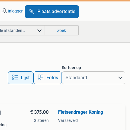
Inloggen
Plaats advertentie
lle afstanden…
Zoek
Sorteer op
Lijst
Foto’s
€ 375,00
Fietsendrager Koning
|
Gisteren
Varsseveld
ring