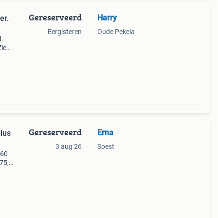
Gereserveerd
Harry
er.
Eergisteren
Oude Pekela
d.
Zie
Gereserveerd
Erna
plus
3 aug 26
Soest
 60
375,—.
le