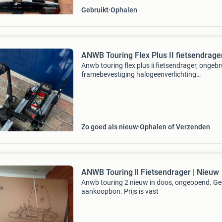
Gebruikt
Ophalen
ANWB Touring Flex Plus II fietsendrage
Anwb touring flex plus ii fietsendrager, ongebr
framebevestiging halogeenverlichting
draagvermogen: 60 kg opvouwbaar, kantelbaa
inklapbaar gecombineerde 7- en 13-polige (jae
stekker (af te
Zo goed als nieuw
Ophalen of Verzenden
ANWB Touring ll Fietsendrager | Nieuw
Anwb touring 2 nieuw in doos, ongeopend. G
aankoopbon. Prijs is vast