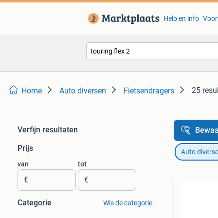
Help en info
Voor
25 resu
Home
Auto diversen
Fietsendragers
Verfijn resultaten
Bewaa
Prijs
Auto divers
van
tot
€
€
Categorie
Wis de categorie