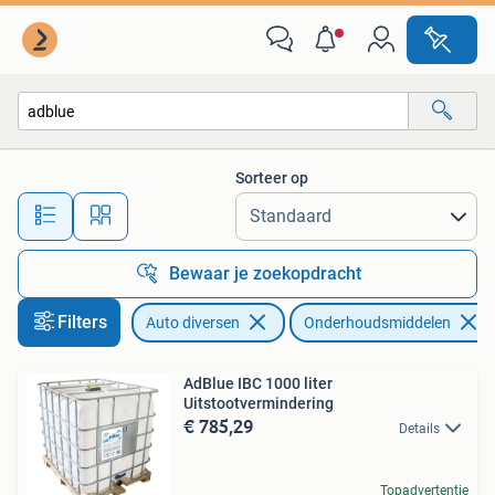
Onderhoudsmiddelen
Sorteer op
Alle afstanden…
Bewaar je zoekopdracht
Filters
Auto diversen
Onderhoudsmiddelen
AdBlue IBC 1000 liter
Uitstootvermindering
€ 785,29
Details
Topadvertentie