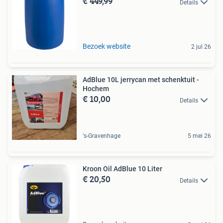
€ 449,99
Details
Bezoek website
2 jul 26
AdBlue 10L jerrycan met schenktuit -
Hochem
€ 10,00
Details
's-Gravenhage
5 mei 26
Kroon Oil AdBlue 10 Liter
€ 20,50
Details