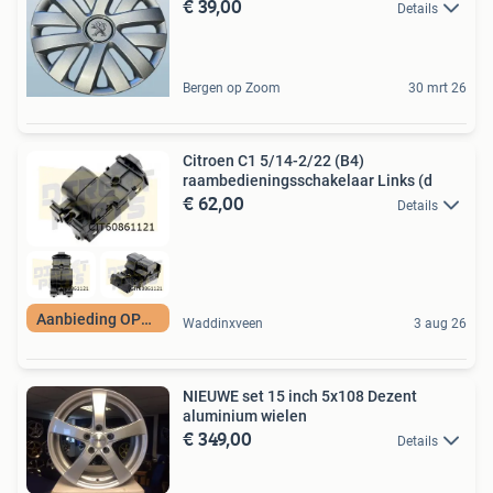
€ 39,00
Details
Bergen op Zoom
30 mrt 26
Citroen C1 5/14-2/22 (B4)
raambedieningsschakelaar Links (d
€ 62,00
Details
Aanbieding OP=OP
Waddinxveen
3 aug 26
NIEUWE set 15 inch 5x108 Dezent
aluminium wielen
€ 349,00
Details