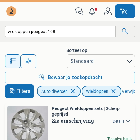
Wieldoppen
Sorteer op
Alle afstanden…
Bewaar je zoekopdracht
Filters
Auto diversen
Wieldoppen
Verwijder 
Peugeot Wieldoppen sets | Scherp
geprijsd
Zie omschrijving
Details
Topadvertentie