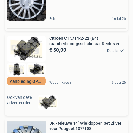
Echt
16 jul 26
Citroen C1 5/14-2/22 (B4)
raambedieningsschakelaar Rechts en
€ 50,00
Details
Aanbieding OP=OP
Waddinxveen
5 aug 26
Ook van deze
adverteerder
DR - Nieuwe 14” Wieldoppen Set Zilver
voor Peugeot 107/108